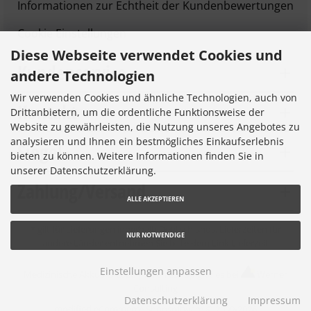
Informationen zur Echtheit der Kundenbewertungen
Cookie Einstellungen
Diese Webseite verwendet Cookies und
Kundenservice
andere Technologien
Wir verwenden Cookies und ähnliche Technologien, auch von
Kontakt
Drittanbietern, um die ordentliche Funktionsweise der
Website zu gewährleisten, die Nutzung unseres Angebotes zu
analysieren und Ihnen ein bestmögliches Einkaufserlebnis
Siegel
bieten zu können. Weitere Informationen finden Sie in
unserer Datenschutzerklärung.
Zahlung/Versand
ALLE AKZEPTIEREN
* gilt für Lieferungen innerhalb Deutschlands, Lieferzeiten für
NUR NOTWENDIGE
andere Länder entnehmen Sie bitte dem Link
Lieferzeit
Einstellungen anpassen
Medizinische Akkus © 2026 |
Ihren eShop gibt es bei
Werner
Consulting
Datenschutzerklärung
Impressum
mod
ified eCommerce Shopsoftware © 2009-2026