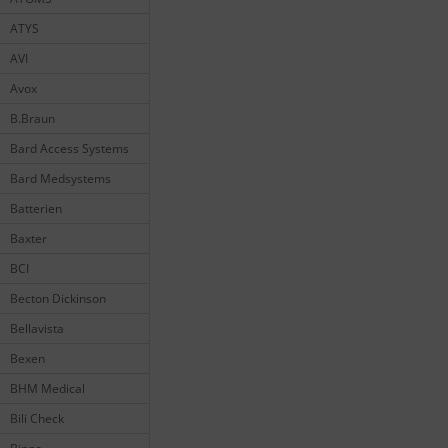
ATYS
AVI
Avox
B.Braun
Bard Access Systems
Bard Medsystems
Batterien
Baxter
BCI
Becton Dickinson
Bellavista
Bexen
BHM Medical
Bili Check