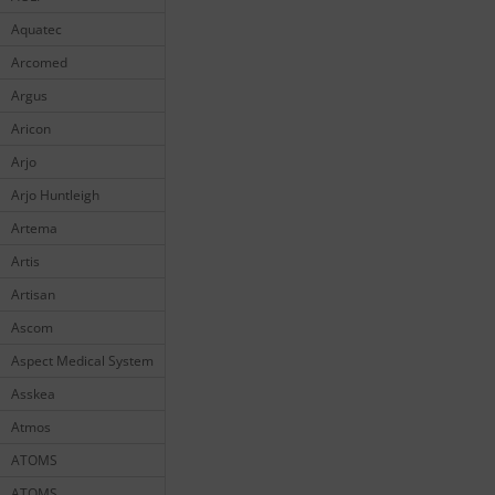
Aquatec
Arcomed
Argus
Aricon
Arjo
Arjo Huntleigh
Artema
Artis
Artisan
Ascom
Aspect Medical System
Asskea
Atmos
ATOMS
ATOMS