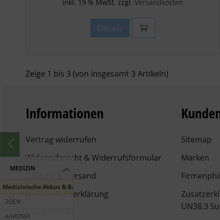
inkl. 19 % MwSt. zzgl.
Versandkosten
Details
Zeige
1
bis
3
(von insgesamt
3
Artikeln)
Informationen
Kunden
Vertrag widerrufen
Sitemap
Widerrufsrecht & Widerrufsformular
Marken
MEDIZIN
Zahlung & Versand
Firmenphi
Medizinische Akkus & Batterien
Datenschutzerklärung
Zusatzerk
3GEN
UN38.3 Su
Unsere AGB
AARONIA