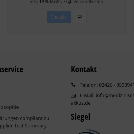
inkl. 19 % MwSt. zzgl.
Versandkosten
Details
service
Kontakt
Telefon:
02426 - 959394
E-Mail:
info@medizinisc
akkus.de
losophie
Siegel
lärungen compliant zu
pplier Test Summary