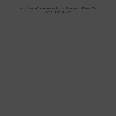
mod
ified eCommerce Shopsoftware © 2009-2026
Parse Time: 0.268s