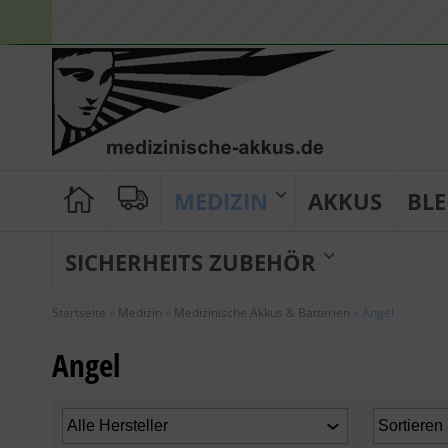
MEDIZIN
AKKUS
BLE
SICHERHEITS ZUBEHÖR
Startseite
»
Medizin
»
Medizinische Akkus & Batterien
»
Angel
Angel