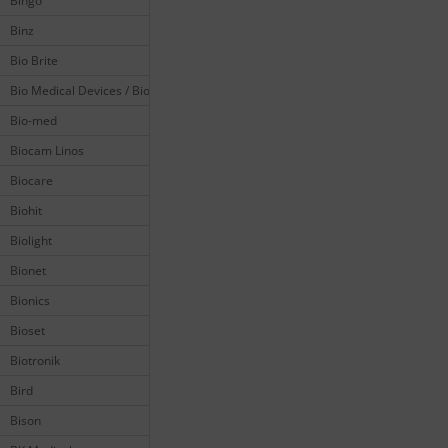
Bingo
Binz
Bio Brite
Bio Medical Devices / Biomedical
Bio-med
Biocam Linos
Biocare
Biohit
Biolight
Bionet
Bionics
Bioset
Biotronik
Bird
Bison