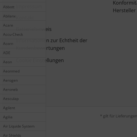
Konformit
Impressum
Abbott
Hersteller
Abilanx
Kontakt
Acare
Batteriehinweis
Accu-Check
Informationen zur Echtheit der
Acorn
Kundenbewertungen
ADE
Cookie Einstellungen
Aeon
Aeonmed
Aerogen
Aeroneb
Aesculap
Agilent
* gilt für Lieferung
Agilia
Air Liquide System
Air Shields