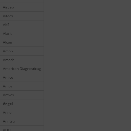
AirSep
Aitecs
AKS
Alaris
Alcon
Ambix
Ameda
American Diagnosticag
Amico
Ampall
Amvex
Angel
Annol
Anritsu
AOLI