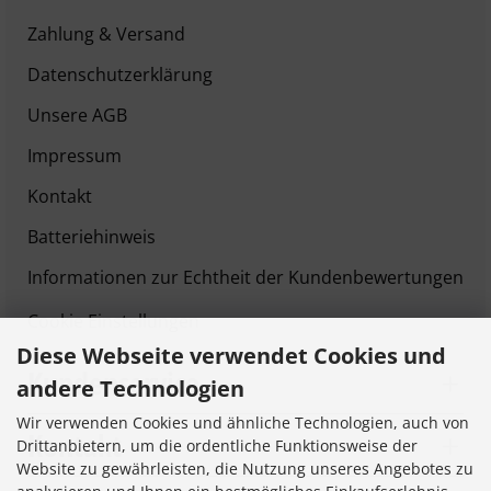
Zahlung & Versand
Datenschutzerklärung
Unsere AGB
Impressum
Kontakt
Batteriehinweis
Informationen zur Echtheit der Kundenbewertungen
Cookie Einstellungen
Diese Webseite verwendet Cookies und
Kundenservice
andere Technologien
Wir verwenden Cookies und ähnliche Technologien, auch von
Kontakt
Drittanbietern, um die ordentliche Funktionsweise der
Website zu gewährleisten, die Nutzung unseres Angebotes zu