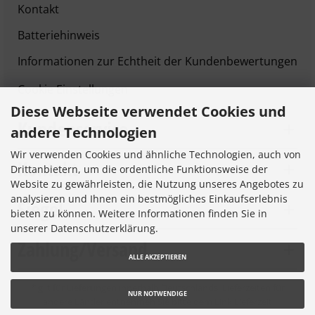
Kontakt
Batteriehinweis
Informationen zur Echtheit der Kundenbewertungen
Cookie Einstellungen
Diese Webseite verwendet Cookies und
Kundenservice
andere Technologien
Wir verwenden Cookies und ähnliche Technologien, auch von
Kontakt
Drittanbietern, um die ordentliche Funktionsweise der
Website zu gewährleisten, die Nutzung unseres Angebotes zu
analysieren und Ihnen ein bestmögliches Einkaufserlebnis
Siegel
bieten zu können. Weitere Informationen finden Sie in
unserer Datenschutzerklärung.
Zahlung/Versand
ALLE AKZEPTIEREN
* gilt für Lieferungen innerhalb Deutschlands, Lieferzeiten für
NUR NOTWENDIGE
andere Länder entnehmen Sie bitte dem Link
Lieferzeit