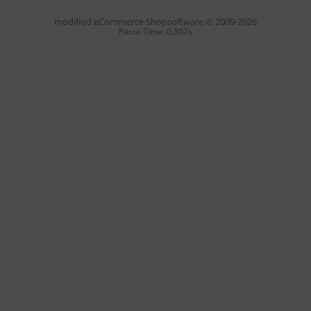
mod
ified eCommerce Shopsoftware © 2009-2026
Parse Time: 0.307s