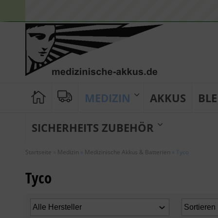
MEDIZIN
AKKUS
BLE
SICHERHEITS ZUBEHÖR
Startseite
»
Medizin
»
Medizinische Akkus & Batterien
»
Tyco
Tyco