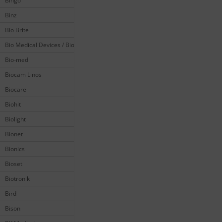
Bingo
Binz
Bio Brite
Bio Medical Devices / Biomedical
Bio-med
Biocam Linos
Biocare
Biohit
Biolight
Bionet
Bionics
Bioset
Biotronik
Bird
Bison