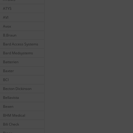
ATYS
AVI
Avox
B.Braun
Bard Access Systems
Bard Medsystems
Batterien
Baxter
BCI
Becton Dickinson
Bellavista
Bexen
BHM Medical
Bili Check