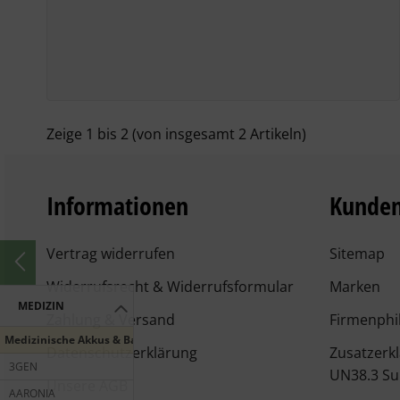
Zeige
1
bis
2
(von insgesamt
2
Artikeln)
Informationen
Kunden
Vertrag widerrufen
Sitemap
Widerrufsrecht & Widerrufsformular
Marken
MEDIZIN
Zahlung & Versand
Firmenphi
Medizinische Akkus & Batterien
Datenschutzerklärung
Zusatzerk
3GEN
UN38.3 Su
Unsere AGB
AARONIA