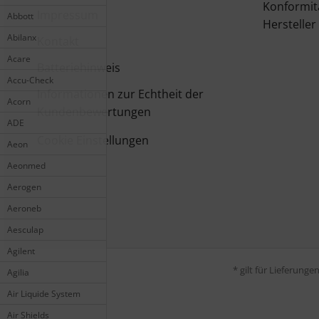
Konformit
Impressum
Abbott
Hersteller
Abilanx
Kontakt
Acare
Batteriehinweis
Accu-Check
Informationen zur Echtheit der
Acorn
Kundenbewertungen
ADE
Cookie Einstellungen
Aeon
Aeonmed
Aerogen
Aeroneb
Aesculap
Agilent
* gilt für Lieferung
Agilia
Air Liquide System
Air Shields