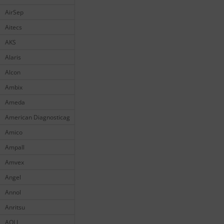
AirSep
Aitecs
AKS
Alaris
Alcon
Ambix
Ameda
American Diagnosticag
Amico
Ampall
Amvex
Angel
Annol
Anritsu
AOLI