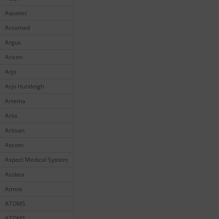
Aquatec
Arcomed
Argus
Aricon
Arjo
Arjo Huntleigh
Artema
Artis
Artisan
Ascom
Aspect Medical System
Asskea
Atmos
ATOMS
ATOMS