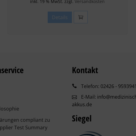
inkl. 19 % MwSt. zzgl.
Versandkosten
Details
service
Kontakt
Telefon:
02426 - 959394
E-Mail:
info@medizinisc
akkus.de
losophie
Siegel
lärungen compliant zu
pplier Test Summary