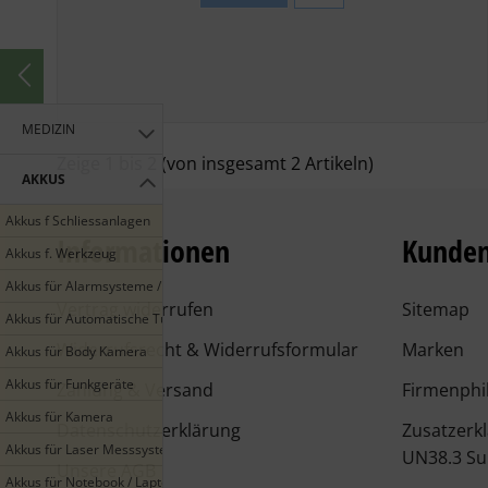
MEDIZIN
Zeige
1
bis
2
(von insgesamt
2
Artikeln)
AKKUS
Akkus f Schliessanlagen
Informationen
Kunden
Akkus f. Werkzeug
Akkus für Alarmsysteme / Smarthome
Vertrag widerrufen
Sitemap
Akkus für Automatische Türen
Widerrufsrecht & Widerrufsformular
Marken
Akkus für Body Kamera
Akkus für Funkgeräte
Zahlung & Versand
Firmenphi
Akkus für Kamera
Datenschutzerklärung
Zusatzerk
Akkus für Laser Messsysteme
UN38.3 Su
Unsere AGB
Akkus für Notebook / Laptop