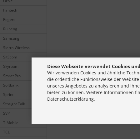
Orbic
Pantech
Rogers
Ruiheng
Samsung
Sierra Wireless
SitEcom
Diese Webseite verwendet Cookies und
Skyroam
Wir verwenden Cookies und ähnliche Techno
Smrat Pro
die ordentliche Funktionsweise der Website
Softbank
unseres Angebotes zu analysieren und Ihne
bieten zu können. Weitere Informationen fi
Sprint
Datenschutzerklärung.
Straight Talk
SVP
T-Mobile
TCL