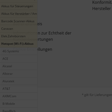
Konformit
Impressum
Akkus für Steuerungen
Hersteller
Akkus für Verstärker / Amplifier
Kontakt
Barcode Scanner-Akkus
Batteriehinweis
Caravan
Informationen zur Echtheit der
Elek.Zahnbürsten
Kundenbewertungen
Hotspot (Wi-Fi)-Akkus
Cookie Einstellungen
4G Systems
ACE
Alcatel
Allstrar
Aluratek
AT&T
* gilt für Lieferung
AXIMCom
B-Mobile
BandRich