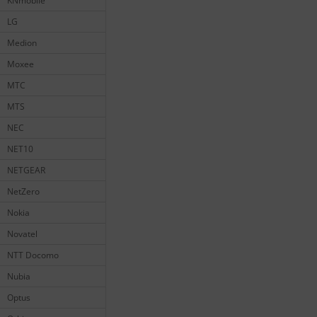
KNmobile
LG
Medion
Moxee
MTC
MTS
NEC
NET10
NETGEAR
NetZero
Nokia
Novatel
NTT Docomo
Nubia
Optus