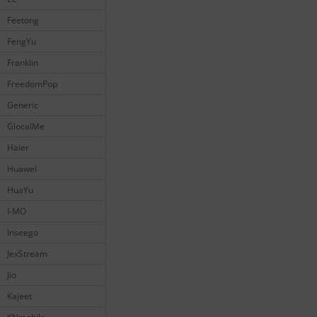
Feetong
FengYu
Franklin
FreedomPop
Generic
GlocalMe
Haier
Huawei
HuaYu
I-MO
Inseego
JexStream
Jio
Kajeet