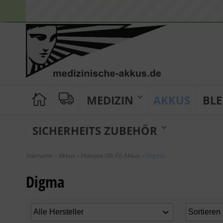
MEDIZIN
AKKUS
BLE
SICHERHEITS ZUBEHÖR
Startseite
»
Akkus
»
Hotspot (Wi-Fi)-Akkus
»
Digma
Digma