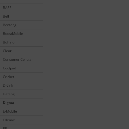
BASE
Bell
Benteng
BoostMobile
Buffalo
Clear
Consumer Cellular
Coolpad
Cricket
D-Link
Datang
Digma
E-Mobile
Edimax
EE