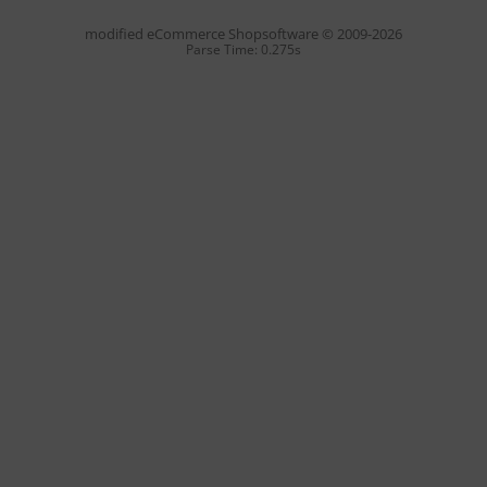
mod
ified eCommerce Shopsoftware © 2009-2026
Parse Time: 0.275s