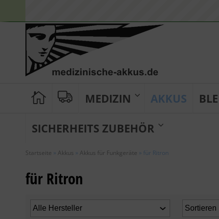
MEDIZIN
AKKUS
BLE
SICHERHEITS ZUBEHÖR
Startseite
»
Akkus
»
Akkus für Funkgeräte
»
für Ritron
für Ritron