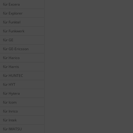
für Excera
für Explorer
für Funktel
für Funkwerk
für GE
für GE-Ericsson
für Harico
für Harris
für HUNTEC
für HYT
für Hytera
für Icom
für Inrico
für Intek
für IWATSU