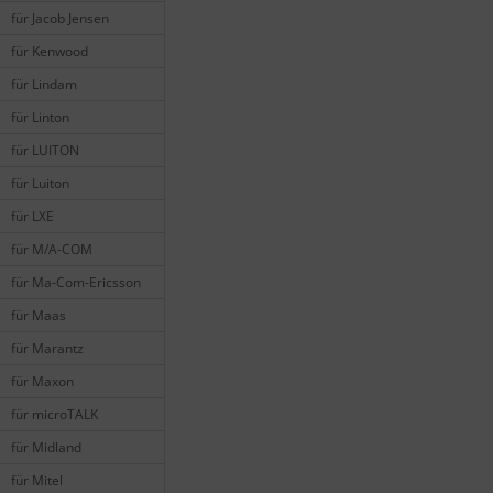
für Jacob Jensen
für Kenwood
für Lindam
für Linton
für LUITON
für Luiton
für LXE
für M/A-COM
für Ma-Com-Ericsson
für Maas
für Marantz
für Maxon
für microTALK
für Midland
für Mitel