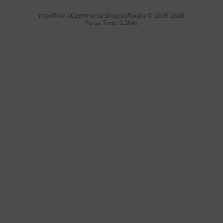
mod
ified eCommerce Shopsoftware © 2009-2026
Parse Time: 0.264s