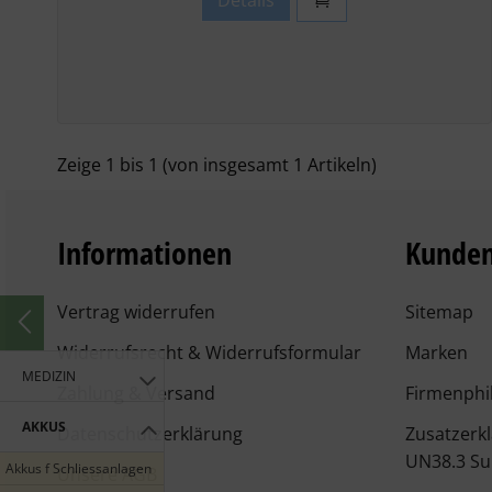
Details
Zeige
1
bis
1
(von insgesamt
1
Artikeln)
Informationen
Kunden
Vertrag widerrufen
Sitemap
Widerrufsrecht & Widerrufsformular
Marken
MEDIZIN
Zahlung & Versand
Firmenphi
AKKUS
Datenschutzerklärung
Zusatzerk
UN38.3 Su
Akkus f Schliessanlagen
Unsere AGB