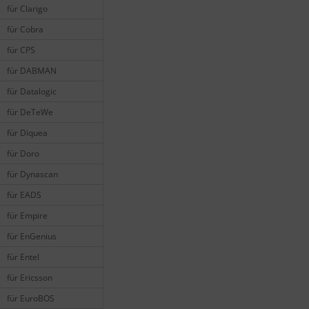
für Clarigo
für Cobra
für CPS
für DABMAN
für Datalogic
für DeTeWe
für Diquea
für Doro
für Dynascan
für EADS
für Empire
für EnGenius
für Entel
für Ericsson
für EuroBOS