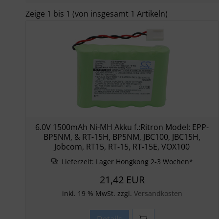
Zeige
1
bis
1
(von insgesamt
1
Artikeln)
6.0V 1500mAh Ni-MH Akku f.:Ritron Model: EPP-
BP5NM, & RT-15H, BP5NM, JBC100, JBC15H,
Jobcom, RT15, RT-15, RT-15E, VOX100
Lieferzeit:
Lager Hongkong 2-3 Wochen*
21,42 EUR
inkl. 19 % MwSt. zzgl.
Versandkosten