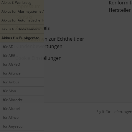
Konformit
Akkus f. Werkzeug
Impressum
Hersteller
Akkus für Alarmsysteme / Smarthome
Kontakt
Akkus für Automatische Türen
Batteriehinweis
Akkus für Body Kamera
Akkus für Funkgeräte
Informationen zur Echtheit der
Kundenbewertungen
für ADI
für AEG
Cookie Einstellungen
für AGFEO
für Ailunce
für Airbus
für Alan
für Albrecht
für Alcatel
* gilt für Lieferung
für Alinco
für Anysecu