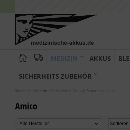
MEDIZIN
AKKUS
BLE
SICHERHEITS ZUBEHÖR
Startseite
»
Medizin
»
Medizinische Akkus & Batterien
»
Amico
Amico