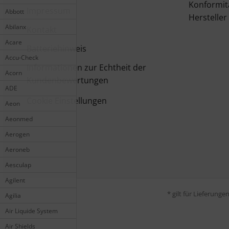
Konformit
Impressum
Abbott
Hersteller
Abilanx
Kontakt
Acare
Batteriehinweis
Accu-Check
Informationen zur Echtheit der
Acorn
Kundenbewertungen
ADE
Cookie Einstellungen
Aeon
Aeonmed
Aerogen
Aeroneb
Aesculap
Agilent
* gilt für Lieferung
Agilia
Air Liquide System
Air Shields