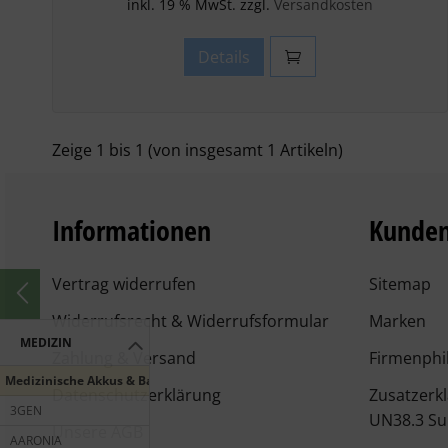
inkl. 19 % MwSt. zzgl.
Versandkosten
Details
Zeige
1
bis
1
(von insgesamt
1
Artikeln)
Informationen
Kunden
Vertrag widerrufen
Sitemap
Widerrufsrecht & Widerrufsformular
Marken
MEDIZIN
Zahlung & Versand
Firmenphi
Medizinische Akkus & Batterien
Datenschutzerklärung
Zusatzerk
3GEN
UN38.3 Su
Unsere AGB
AARONIA