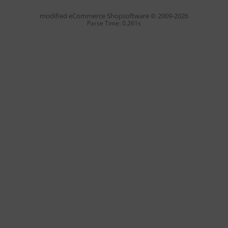
mod
ified eCommerce Shopsoftware © 2009-2026
Parse Time: 0.261s