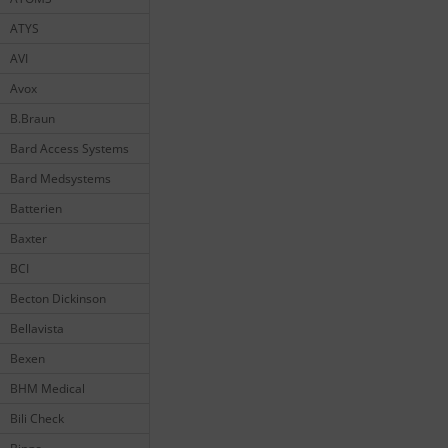
ATYS
AVI
Avox
B.Braun
Bard Access Systems
Bard Medsystems
Batterien
Baxter
BCI
Becton Dickinson
Bellavista
Bexen
BHM Medical
Bili Check