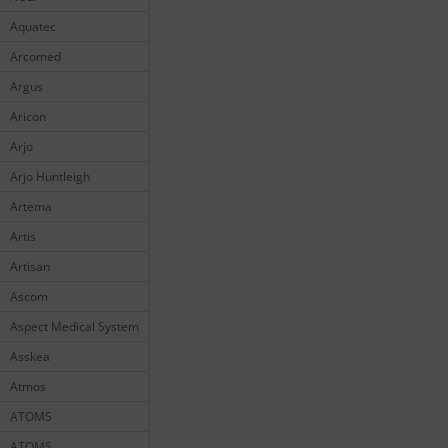
Aquatec
Arcomed
Argus
Aricon
Arjo
Arjo Huntleigh
Artema
Artis
Artisan
Ascom
Aspect Medical System
Asskea
Atmos
ATOMS
ATOMS