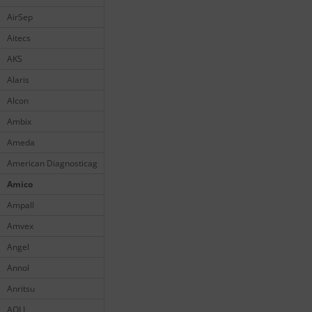
AirSep
Aitecs
AKS
Alaris
Alcon
Ambix
Ameda
American Diagnosticag
Amico
Ampall
Amvex
Angel
Annol
Anritsu
AOLI