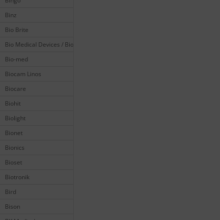
Bingo
Binz
Bio Brite
Bio Medical Devices / Biomedical
Bio-med
Biocam Linos
Biocare
Biohit
Biolight
Bionet
Bionics
Bioset
Biotronik
Bird
Bison