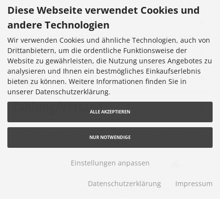
Diese Webseite verwendet Cookies und
Kundenservice
andere Technologien
Wir verwenden Cookies und ähnliche Technologien, auch von
Kontakt
Drittanbietern, um die ordentliche Funktionsweise der
Website zu gewährleisten, die Nutzung unseres Angebotes zu
analysieren und Ihnen ein bestmögliches Einkaufserlebnis
Siegel
bieten zu können. Weitere Informationen finden Sie in
unserer Datenschutzerklärung.
Zahlung/Versand
ALLE AKZEPTIEREN
* gilt für Lieferungen innerhalb Deutschlands, Lieferzeiten für
NUR NOTWENDIGE
andere Länder entnehmen Sie bitte dem Link
Lieferzeit
Einstellungen anpassen
Medizinische Akkus © 2026 |
Ihren eShop gibt es bei
Werner
Consulting
Datenschutzerklärung
Impressum
mod
ified eCommerce Shopsoftware © 2009-2026
Parse Time: 0.286s