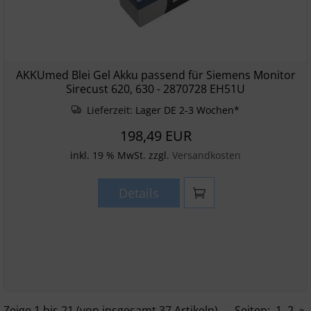
AKKUmed Blei Gel Akku passend für Siemens Monitor
Sirecust 620, 630 - 2870728 EH51U
Lieferzeit:
Lager DE 2-3 Wochen*
198,49 EUR
inkl. 19 % MwSt. zzgl.
Versandkosten
Details
Zeige
1
bis
21
(von insgesamt
37
Artikeln)
Seiten:
1
2
»