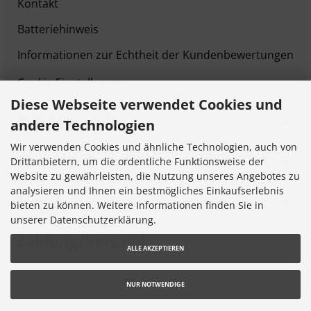
Kontakt
Batteriehinweis
Informationen zur Echtheit der Kundenbewertungen
Cookie Einstellungen
Diese Webseite verwendet Cookies und
Kundenservice
andere Technologien
Wir verwenden Cookies und ähnliche Technologien, auch von
Kontakt
Drittanbietern, um die ordentliche Funktionsweise der
Website zu gewährleisten, die Nutzung unseres Angebotes zu
analysieren und Ihnen ein bestmögliches Einkaufserlebnis
Siegel
bieten zu können. Weitere Informationen finden Sie in
unserer Datenschutzerklärung.
Zahlung/Versand
ALLE AKZEPTIEREN
* gilt für Lieferungen innerhalb Deutschlands, Lieferzeiten für
NUR NOTWENDIGE
andere Länder entnehmen Sie bitte dem Link
Lieferzeit