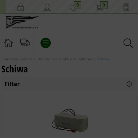
0
0
Startseite
»
Medizin
»
Medizinische Akkus & Batterien
»
Schiwa
MEDIZIN
Schiwa
AKKUS
Filter
BLEI / NATRIUM-IONEN AKKUS / GROSSSPEICHER
SONSTIGE BATTERIEN
SICHERHEITS ZUBEHÖR