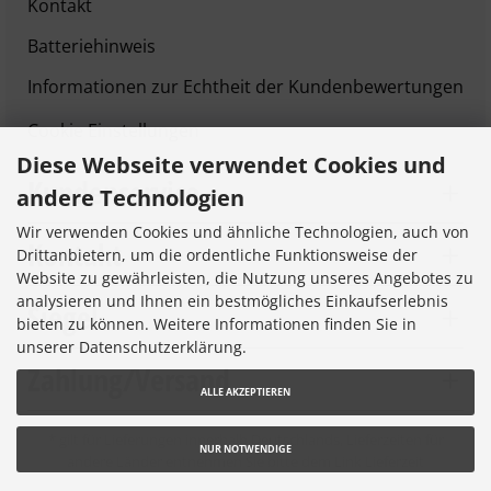
Kontakt
Batteriehinweis
Informationen zur Echtheit der Kundenbewertungen
Cookie Einstellungen
Diese Webseite verwendet Cookies und
Kundenservice
andere Technologien
Wir verwenden Cookies und ähnliche Technologien, auch von
Kontakt
Drittanbietern, um die ordentliche Funktionsweise der
Website zu gewährleisten, die Nutzung unseres Angebotes zu
analysieren und Ihnen ein bestmögliches Einkaufserlebnis
Siegel
bieten zu können. Weitere Informationen finden Sie in
unserer Datenschutzerklärung.
Zahlung/Versand
ALLE AKZEPTIEREN
* gilt für Lieferungen innerhalb Deutschlands, Lieferzeiten für
NUR NOTWENDIGE
andere Länder entnehmen Sie bitte dem Link
Lieferzeit