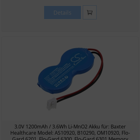
Details
3.0V 1200mAh / 3.6Wh Li-MnO2 Akku für: Baxter
Healthcare Model: AS10920, B10290, OM10920, Flo-
Gard 6201, Flo-Gard 6300, Flo-Gard 6301 Memory