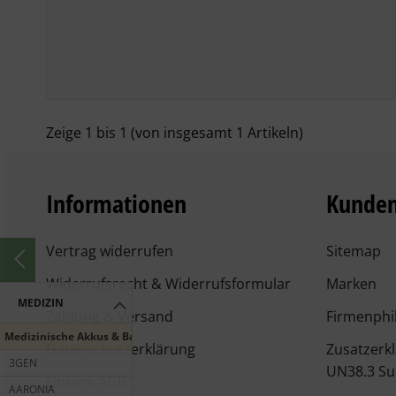
Zeige
1
bis
1
(von insgesamt
1
Artikeln)
Informationen
Kunden
Vertrag widerrufen
Sitemap
Widerrufsrecht & Widerrufsformular
Marken
MEDIZIN
Zahlung & Versand
Firmenphi
Medizinische Akkus & Batterien
Datenschutzerklärung
Zusatzerk
3GEN
UN38.3 Su
Unsere AGB
AARONIA