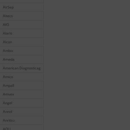
AirSep
Aitecs
AKS
Alaris
Alcon
Ambix
Ameda
American Diagnosticag
Amico
Ampall
Amvex
Angel
Annol
Anritsu
AOLI