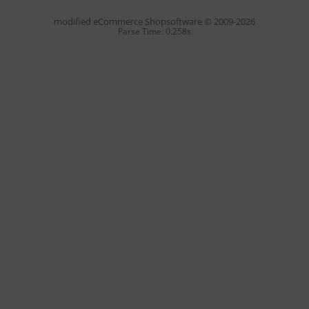
mod
ified eCommerce Shopsoftware © 2009-2026
Parse Time: 0.258s