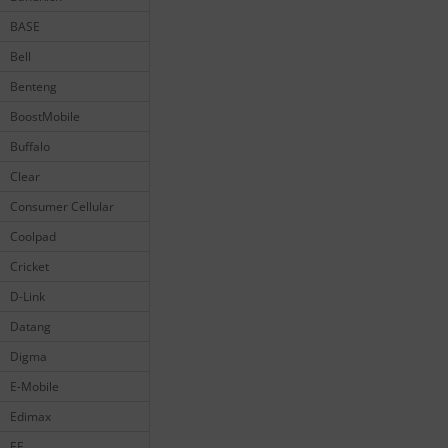
BASE
Bell
Benteng
BoostMobile
Buffalo
Clear
Consumer Cellular
Coolpad
Cricket
D-Link
Datang
Digma
E-Mobile
Edimax
EE