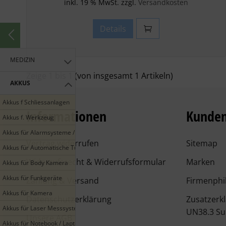
inkl. 19 % MwSt. zzgl.
Versandkosten
Details
MEDIZIN
Zeige
1
bis
1
(von insgesamt
1
Artikeln)
AKKUS
Akkus f Schliessanlagen
Informationen
Kunden
Akkus f. Werkzeug
Akkus für Alarmsysteme / Smarthome
Vertrag widerrufen
Sitemap
Akkus für Automatische Türen
Widerrufsrecht & Widerrufsformular
Marken
Akkus für Body Kamera
Akkus für Funkgeräte
Zahlung & Versand
Firmenphi
Akkus für Kamera
Datenschutzerklärung
Zusatzerk
Akkus für Laser Messsysteme
UN38.3 Su
Unsere AGB
Akkus für Notebook / Laptop