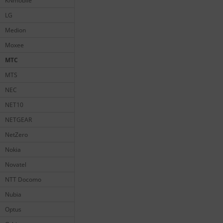
KNmobile
LG
Medion
Moxee
MTC
MTS
NEC
NET10
NETGEAR
NetZero
Nokia
Novatel
NTT Docomo
Nubia
Optus