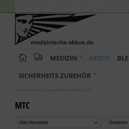
MEDIZIN
AKKUS
BLE
SICHERHEITS ZUBEHÖR
Startseite
»
Akkus
»
Hotspot (Wi-Fi)-Akkus
»
MTC
MTC