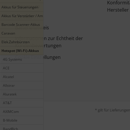
Konformit
Impressum
Akkus für Steuerungen
Hersteller
Akkus für Verstärker / Amplifier
Kontakt
Barcode Scanner-Akkus
Batteriehinweis
Caravan
Informationen zur Echtheit der
Elek.Zahnbürsten
Kundenbewertungen
Hotspot (Wi-Fi)-Akkus
Cookie Einstellungen
4G Systems
ACE
Alcatel
Allstrar
Aluratek
AT&T
* gilt für Lieferung
AXIMCom
B-Mobile
BandRich