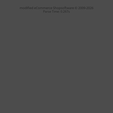
mod
ified eCommerce Shopsoftware © 2009-2026
Parse Time: 0.267s