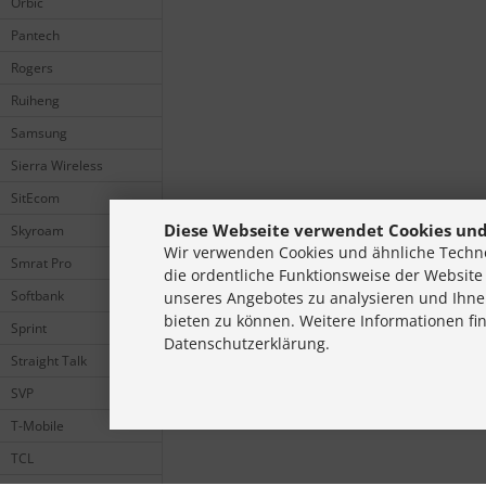
Orbic
Pantech
Rogers
Ruiheng
Samsung
Sierra Wireless
SitEcom
Diese Webseite verwendet Cookies und
Skyroam
Wir verwenden Cookies und ähnliche Techno
Smrat Pro
die ordentliche Funktionsweise der Website
Softbank
unseres Angebotes zu analysieren und Ihne
bieten zu können. Weitere Informationen fi
Sprint
Datenschutzerklärung.
Straight Talk
SVP
T-Mobile
TCL