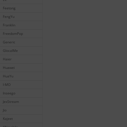
Feetong
FengYu
Franklin
FreedomPop
Generic
GlocalMe
Haier
Huawei
HuaYu
I-MO
Inseego
JexStream
Jio
Kajeet