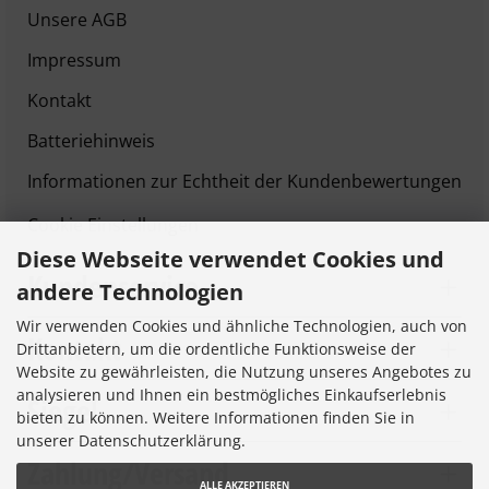
Unsere AGB
Impressum
Kontakt
Batteriehinweis
Informationen zur Echtheit der Kundenbewertungen
Cookie Einstellungen
Diese Webseite verwendet Cookies und
Kundenservice
andere Technologien
Wir verwenden Cookies und ähnliche Technologien, auch von
Kontakt
Drittanbietern, um die ordentliche Funktionsweise der
Website zu gewährleisten, die Nutzung unseres Angebotes zu
analysieren und Ihnen ein bestmögliches Einkaufserlebnis
Siegel
bieten zu können. Weitere Informationen finden Sie in
unserer Datenschutzerklärung.
Zahlung/Versand
ALLE AKZEPTIEREN