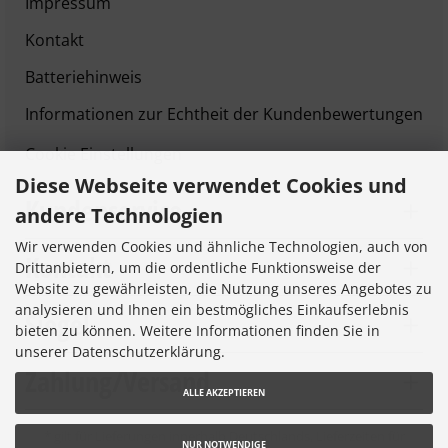
Impressum
Kontakt
Batteriehinweis
Informationen zur Echtheit der Kundenbewertungen
Cookie Einstellungen
Diese Webseite verwendet Cookies und
Kundenservice
andere Technologien
Wir verwenden Cookies und ähnliche Technologien, auch von
Kontakt
Drittanbietern, um die ordentliche Funktionsweise der
Website zu gewährleisten, die Nutzung unseres Angebotes zu
analysieren und Ihnen ein bestmögliches Einkaufserlebnis
Siegel
bieten zu können. Weitere Informationen finden Sie in
unserer Datenschutzerklärung.
Zahlung/Versand
ALLE AKZEPTIEREN
* gilt für Lieferungen innerhalb Deutschlands, Lieferzeiten für
NUR NOTWENDIGE