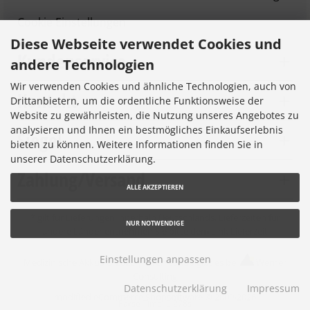
Cookie Einstellungen
Diese Webseite verwendet Cookies und
Kundenservice
andere Technologien
Wir verwenden Cookies und ähnliche Technologien, auch von
Kontakt
Drittanbietern, um die ordentliche Funktionsweise der
Website zu gewährleisten, die Nutzung unseres Angebotes zu
analysieren und Ihnen ein bestmögliches Einkaufserlebnis
Siegel
bieten zu können. Weitere Informationen finden Sie in
unserer Datenschutzerklärung.
Zahlung/Versand
ALLE AKZEPTIEREN
* gilt für Lieferungen innerhalb Deutschlands, Lieferzeiten für
NUR NOTWENDIGE
andere Länder entnehmen Sie bitte dem Link
Lieferzeit
Einstellungen anpassen
Medizinische Akkus © 2026 |
Ihren eShop gibt es bei
Werner
Consulting
Datenschutzerklärung
Impressum
mod
ified eCommerce Shopsoftware © 2009-2026
Parse Time: 0.278s