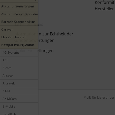
Konformit
Impressum
Akkus für Steuerungen
Hersteller
Akkus für Verstärker / Amplifier
Kontakt
Barcode Scanner-Akkus
Batteriehinweis
Caravan
Informationen zur Echtheit der
Elek.Zahnbürsten
Kundenbewertungen
Hotspot (Wi-Fi)-Akkus
Cookie Einstellungen
4G Systems
ACE
Alcatel
Allstrar
Aluratek
AT&T
* gilt für Lieferung
AXIMCom
B-Mobile
BandRich