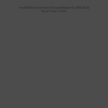
mod
ified eCommerce Shopsoftware © 2009-2026
Parse Time: 0.269s