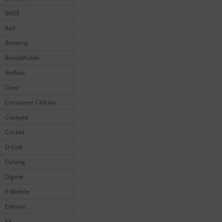
BASE
Bell
Benteng
BoostMobile
Buffalo
Clear
Consumer Cellular
Coolpad
Cricket
D-Link
Datang
Digma
E-Mobile
Edimax
EE