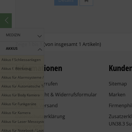
Details
MEDIZIN
Zeige
1
bis
1
(von insgesamt
1
Artikeln)
AKKUS
Akkus f Schliessanlagen
Informationen
Kunden
Akkus f. Werkzeug
Akkus für Alarmsysteme / Smarthome
Vertrag widerrufen
Sitemap
Akkus für Automatische Türen
Widerrufsrecht & Widerrufsformular
Marken
Akkus für Body Kamera
Akkus für Funkgeräte
Zahlung & Versand
Firmenphi
Akkus für Kamera
Datenschutzerklärung
Zusatzerk
Akkus für Laser Messsysteme
UN38.3 Su
Unsere AGB
Akkus für Notebook / Laptop