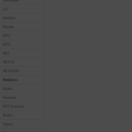
KNmobile
LG
Medion
Moxee
MTC
MTS
NEC
NET10
NETGEAR
NetZero
Nokia
Novatel
NTT Docomo
Nubia
Optus