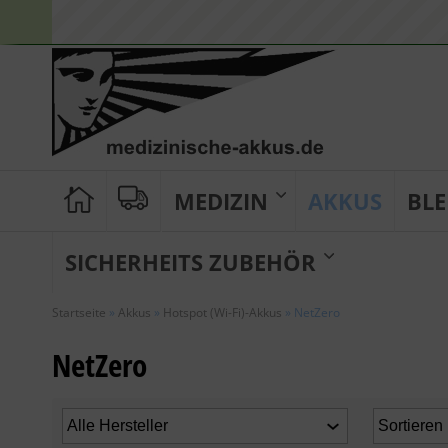
MEDIZIN
AKKUS
BLE
SICHERHEITS ZUBEHÖR
Startseite
»
Akkus
»
Hotspot (Wi-Fi)-Akkus
»
NetZero
NetZero