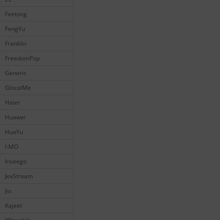
Feetong
FengYu
Franklin
FreedomPop
Generic
GlocalMe
Haier
Huawei
HuaYu
I-MO
Inseego
JexStream
Jio
Kajeet