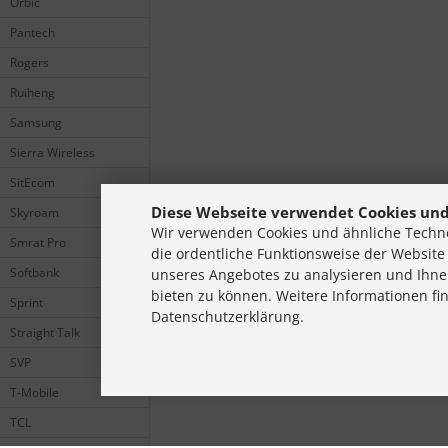
Orbic
Pantech
Rogers
Ruiheng
Samsung
Sierra Wireless
SitEcom
Diese Webseite verwendet Cookies und
Skyroam
Wir verwenden Cookies und ähnliche Techno
Smrat Pro
die ordentliche Funktionsweise der Website
Softbank
unseres Angebotes zu analysieren und Ihne
bieten zu können. Weitere Informationen fi
Sprint
Datenschutzerklärung.
Straight Talk
SVP
T-Mobile
TCL