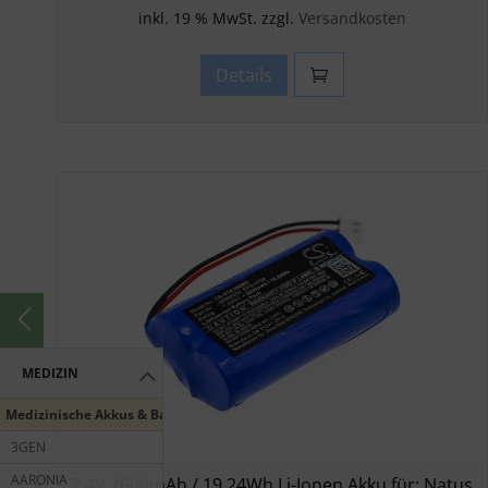
inkl. 19 % MwSt. zzgl.
Versandkosten
Details
MEDIZIN
Medizinische Akkus & Batterien
3GEN
AARONIA
7.4V 2600mAh / 19.24Wh Li-Ionen Akku für: Natus