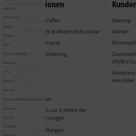
Informationen
Kunden
Aquatec
Arcomed
Vertrag widerrufen
Sitemap
Argus
Widerrufsrecht & Widerrufsformular
Marken
Aricon
Zahlung & Versand
Firmenphi
Arjo
Datenschutzerklärung
Zusatzerk
Arjo Huntleigh
UN38.3 Su
Artema
Unsere AGB
Artis
Konformit
Impressum
Hersteller
Artisan
Kontakt
Ascom
Batteriehinweis
Aspect Medical System
Asskea
Informationen zur Echtheit der
Kundenbewertungen
Atmos
ATOMS
Cookie Einstellungen
ATOMS