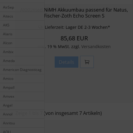
AirSep
AKKUmed NiMH Akkuumbau passend für Natus,
Fischer-Zoth Echo Screen S
Aitecs
AKS
Lieferzeit:
Lager DE 2-3 Wochen*
Alaris
85,68 EUR
Alcon
inkl. 19 % MwSt. zzgl.
Versandkosten
Ambix
Ameda
Details
American Diagnosticag
Amico
Ampall
Amvex
Angel
Zeige
1
bis
7
(von insgesamt
7
Artikeln)
Annol
Anritsu
AOLI