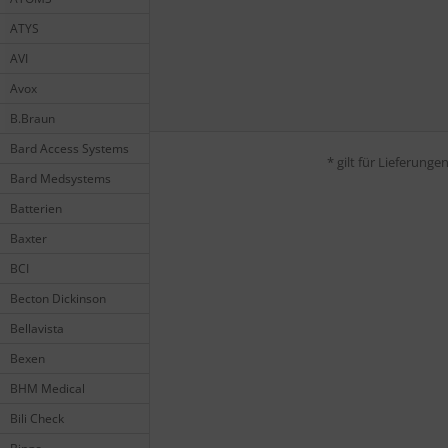
ATYS
AVI
Avox
B.Braun
Bard Access Systems
* gilt für Lieferung
Bard Medsystems
Batterien
Baxter
BCI
Becton Dickinson
Bellavista
Bexen
BHM Medical
Bili Check