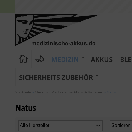
MEDIZIN
AKKUS
BLE
SICHERHEITS ZUBEHÖR
Startseite
»
Medizin
»
Medizinische Akkus & Batterien
»
Natus
Natus