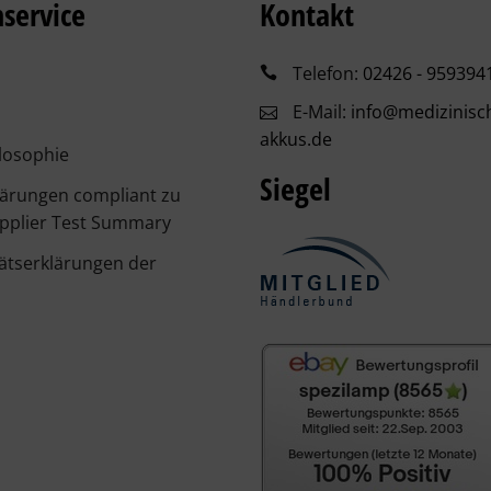
service
Kontakt
Telefon:
02426 - 959394
E-Mail:
info@medizinisc
akkus.de
losophie
Siegel
lärungen compliant zu
pplier Test Summary
ätserklärungen der