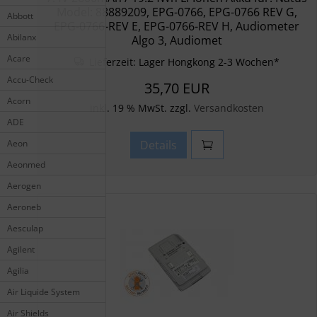
Model: 88889209, EPG-0766, EPG-0766 REV G,
Abbott
EPG-0766-REV E, EPG-0766-REV H, Audiometer
Abilanx
Algo 3, Audiomet
Acare
Lieferzeit:
Lager Hongkong 2-3 Wochen*
Accu-Check
35,70 EUR
Acorn
inkl. 19 % MwSt. zzgl.
Versandkosten
ADE
Details
Aeon
Aeonmed
Aerogen
Aeroneb
Aesculap
Agilent
Agilia
Air Liquide System
Air Shields