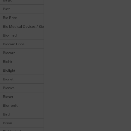
Bingo
Binz
Bio Brite
Bio Medical Devices / Biomedical
Bio-med
Biocam Linos
Biocare
Biohit
Biolight
Bionet
Bionics
Bioset
Biotronik
Bird
Bison