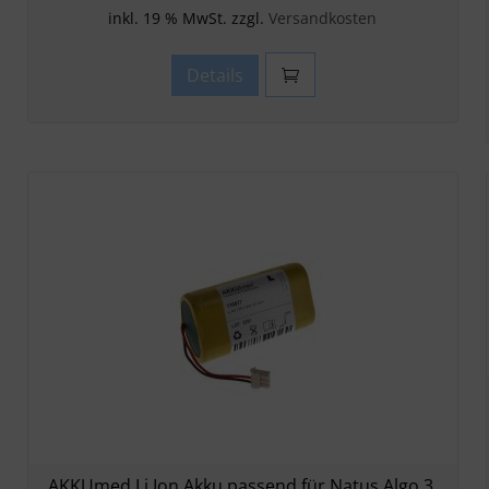
inkl. 19 % MwSt. zzgl.
Versandkosten
Details
AKKUmed Li Ion Akku passend für Natus Algo 3,