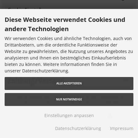
Cookie Einstellungen
Diese Webseite verwendet Cookies und
Kundenservice
andere Technologien
Wir verwenden Cookies und ähnliche Technologien, auch von
Kontakt
Drittanbietern, um die ordentliche Funktionsweise der
Website zu gewährleisten, die Nutzung unseres Angebotes zu
analysieren und Ihnen ein bestmögliches Einkaufserlebnis
Siegel
bieten zu können. Weitere Informationen finden Sie in
unserer Datenschutzerklärung.
Zahlung/Versand
ALLE AKZEPTIEREN
* gilt für Lieferungen innerhalb Deutschlands, Lieferzeiten für
NUR NOTWENDIGE
andere Länder entnehmen Sie bitte dem Link
Lieferzeit
Einstellungen anpassen
Medizinische Akkus © 2026 |
Ihren eShop gibt es bei
Werner
Consulting
Datenschutzerklärung
Impressum
mod
ified eCommerce Shopsoftware © 2009-2026
Parse Time: 0.262s