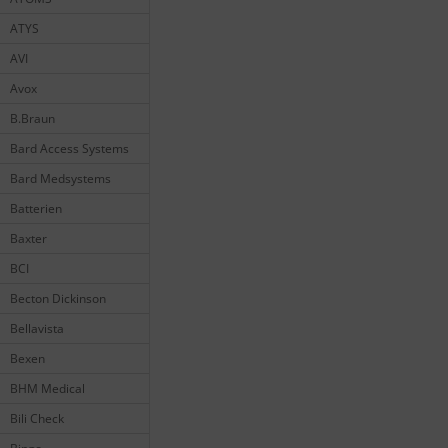
ATYS
AVI
Avox
B.Braun
Bard Access Systems
Bard Medsystems
Batterien
Baxter
BCI
Becton Dickinson
Bellavista
Bexen
BHM Medical
Bili Check