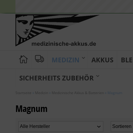
MEDIZIN
AKKUS
BLE
SICHERHEITS ZUBEHÖR
Startseite
»
Medizin
»
Medizinische Akkus & Batterien
»
Magnum
Magnum