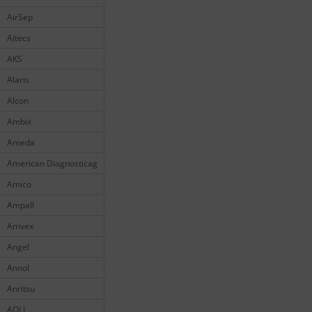
AirSep
Aitecs
AKS
Alaris
Alcon
Ambix
Ameda
American Diagnosticag
Amico
Ampall
Amvex
Angel
Annol
Anritsu
AOLI