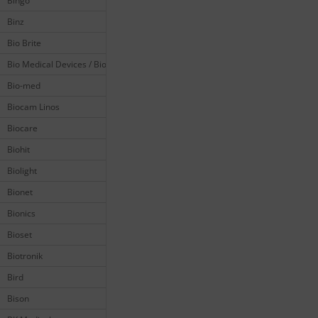
Bingo
Binz
Bio Brite
Bio Medical Devices / Biomedical
Bio-med
Biocam Linos
Biocare
Biohit
Biolight
Bionet
Bionics
Bioset
Biotronik
Bird
Bison