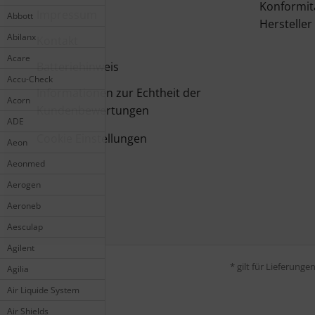
Konformit
Impressum
Abbott
Hersteller
Abilanx
Kontakt
Acare
Batteriehinweis
Accu-Check
Informationen zur Echtheit der
Acorn
Kundenbewertungen
ADE
Cookie Einstellungen
Aeon
Aeonmed
Aerogen
Aeroneb
Aesculap
Agilent
* gilt für Lieferung
Agilia
Air Liquide System
Air Shields