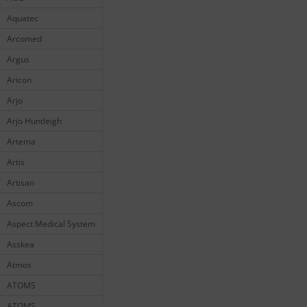
Aquatec
Arcomed
Argus
Aricon
Arjo
Arjo Huntleigh
Artema
Artis
Artisan
Ascom
Aspect Medical System
Asskea
Atmos
ATOMS
ATOMS