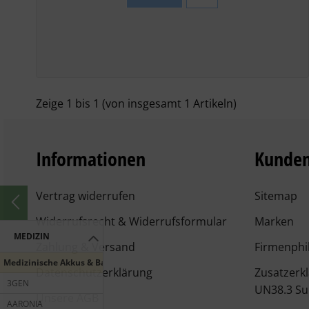
Zeige
1
bis
1
(von insgesamt
1
Artikeln)
Informationen
Kunden
Vertrag widerrufen
Sitemap
Widerrufsrecht & Widerrufsformular
Marken
MEDIZIN
Zahlung & Versand
Firmenphi
Medizinische Akkus & Batterien
Datenschutzerklärung
Zusatzerk
3GEN
UN38.3 Su
Unsere AGB
AARONIA