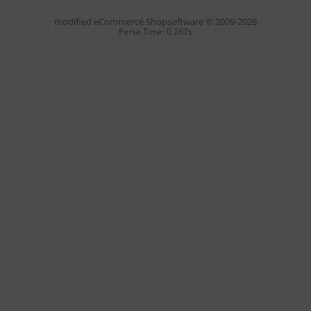
mod
ified eCommerce Shopsoftware © 2009-2026
Parse Time: 0.267s