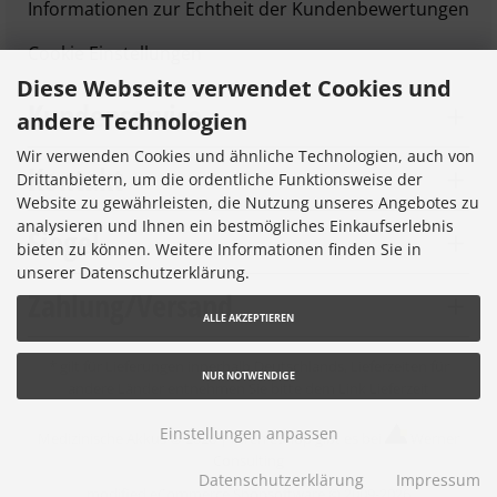
Informationen zur Echtheit der Kundenbewertungen
Cookie Einstellungen
Diese Webseite verwendet Cookies und
Kundenservice
andere Technologien
Wir verwenden Cookies und ähnliche Technologien, auch von
Kontakt
Drittanbietern, um die ordentliche Funktionsweise der
Website zu gewährleisten, die Nutzung unseres Angebotes zu
analysieren und Ihnen ein bestmögliches Einkaufserlebnis
Siegel
bieten zu können. Weitere Informationen finden Sie in
unserer Datenschutzerklärung.
Zahlung/Versand
ALLE AKZEPTIEREN
* gilt für Lieferungen innerhalb Deutschlands, Lieferzeiten für
NUR NOTWENDIGE
andere Länder entnehmen Sie bitte dem Link
Lieferzeit
Einstellungen anpassen
Medizinische Akkus © 2026 |
Ihren eShop gibt es bei
Werner
Consulting
Datenschutzerklärung
Impressum
mod
ified eCommerce Shopsoftware © 2009-2026