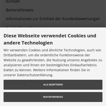
Kontakt
Batteriehinweis
Informationen zur Echtheit der Kundenbewertungen
Cookie Einstellungen
Diese Webseite verwendet Cookies und
Kundenservice
andere Technologien
Wir verwenden Cookies und ähnliche Technologien, auch von
Kontakt
Drittanbietern, um die ordentliche Funktionsweise der
Website zu gewährleisten, die Nutzung unseres Angebotes zu
analysieren und Ihnen ein bestmögliches Einkaufserlebnis
Siegel
bieten zu können. Weitere Informationen finden Sie in
unserer Datenschutzerklärung.
Zahlung/Versand
ALLE AKZEPTIEREN
* gilt für Lieferungen innerhalb Deutschlands, Lieferzeiten für
NUR NOTWENDIGE
andere Länder entnehmen Sie bitte dem Link
Lieferzeit