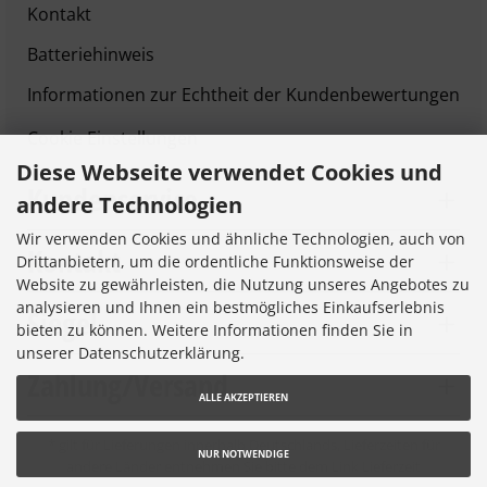
Kontakt
Batteriehinweis
Informationen zur Echtheit der Kundenbewertungen
Cookie Einstellungen
Diese Webseite verwendet Cookies und
Kundenservice
andere Technologien
Wir verwenden Cookies und ähnliche Technologien, auch von
Kontakt
Drittanbietern, um die ordentliche Funktionsweise der
Website zu gewährleisten, die Nutzung unseres Angebotes zu
analysieren und Ihnen ein bestmögliches Einkaufserlebnis
Siegel
bieten zu können. Weitere Informationen finden Sie in
unserer Datenschutzerklärung.
Zahlung/Versand
ALLE AKZEPTIEREN
* gilt für Lieferungen innerhalb Deutschlands, Lieferzeiten für
NUR NOTWENDIGE
andere Länder entnehmen Sie bitte dem Link
Lieferzeit