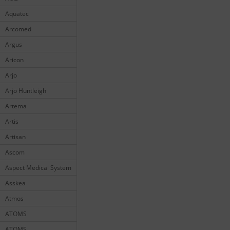
Aquatec
Arcomed
Argus
Aricon
Arjo
Arjo Huntleigh
Artema
Artis
Artisan
Ascom
Aspect Medical System
Asskea
Atmos
ATOMS
ATOMS