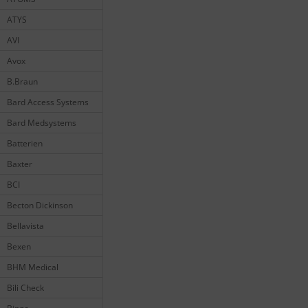
ATYS
AVI
Avox
B.Braun
Bard Access Systems
Bard Medsystems
Batterien
Baxter
BCI
Becton Dickinson
Bellavista
Bexen
BHM Medical
Bili Check