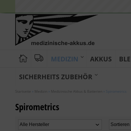
MEDIZIN
AKKUS
BLE
SICHERHEITS ZUBEHÖR
Startseite
»
Medizin
»
Medizinische Akkus & Batterien
»
Spirometrics
Spirometrics