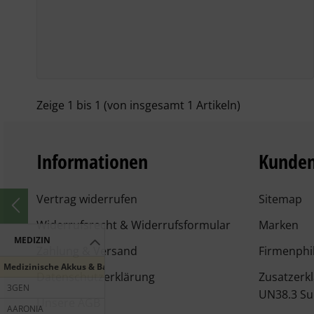
Zeige
1
bis
1
(von insgesamt
1
Artikeln)
Informationen
Kunden
Vertrag widerrufen
Sitemap
Widerrufsrecht & Widerrufsformular
Marken
MEDIZIN
Zahlung & Versand
Firmenphi
Medizinische Akkus & Batterien
Datenschutzerklärung
Zusatzerk
3GEN
UN38.3 Su
Unsere AGB
AARONIA