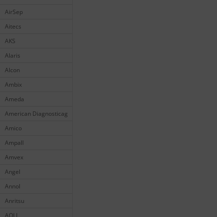
AirSep
Aitecs
AKS
Alaris
Alcon
Ambix
Ameda
American Diagnosticag
Amico
Ampall
Amvex
Angel
Annol
Anritsu
AOLI