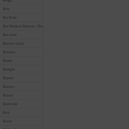
Bingo
Binz
Bio Brite
Bio Medical Devices / Biomedical
Bio-med
Biocam Linos
Biocare
Biohit
Biolight
Bionet
Bionics
Bioset
Biotronik
Bird
Bison