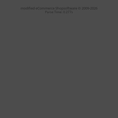
mod
ified eCommerce Shopsoftware © 2009-2026
Parse Time: 0.277s