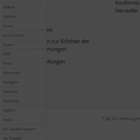
Konformit
Impressum
Abbott
Hersteller
Abilanx
Kontakt
Acare
Batteriehinweis
Accu-Check
Informationen zur Echtheit der
Acorn
Kundenbewertungen
ADE
Cookie Einstellungen
Aeon
Aeonmed
Aerogen
Aeroneb
Aesculap
Agilent
* gilt für Lieferung
Agilia
Air Liquide System
Air Shields