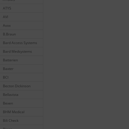
ATYS
AVI
Avox
B.Braun
Bard Access Systems
Bard Medsystems
Batterien
Baxter
BCI
Becton Dickinson
Bellavista
Bexen
BHM Medical
Bili Check