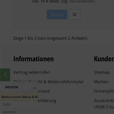
inkl. 19 % MwSt. zzgl.
Versandkosten
Details
Zeige
1
bis
2
(von insgesamt
2
Artikeln)
Informationen
Kunden
Vertrag widerrufen
Sitemap
Widerrufsrecht & Widerrufsformular
Marken
MEDIZIN
Zahlung & Versand
Firmenphi
Medizinische Akkus & Batterien
Datenschutzerklärung
Zusatzerk
3GEN
UN38.3 Su
Unsere AGB
AARONIA