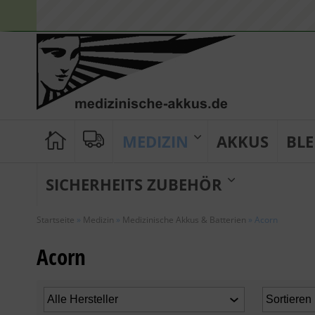
MEDIZIN
AKKUS
BLE
SICHERHEITS ZUBEHÖR
Startseite
»
Medizin
»
Medizinische Akkus & Batterien
»
Acorn
Acorn