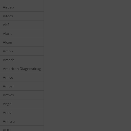
AirSep
Aitecs
AKS
Alaris
Alcon
Ambix
Ameda
American Diagnosticag
Amico
Ampall
Amvex
Angel
Annol
Anritsu
AOLI