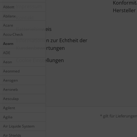
Konformit
Impressum
Abbott
Hersteller
Abilanx
Kontakt
Acare
Batteriehinweis
Accu-Check
Informationen zur Echtheit der
Acorn
Kundenbewertungen
ADE
Cookie Einstellungen
Aeon
Aeonmed
Aerogen
Aeroneb
Aesculap
Agilent
* gilt für Lieferung
Agilia
Air Liquide System
Air Shields