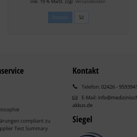
inkl. 19 % MwSt. zzgl.
Versandkosten
Details
service
Kontakt
Telefon:
02426 - 959394
E-Mail:
info@medizinisc
akkus.de
losophie
Siegel
lärungen compliant zu
pplier Test Summary