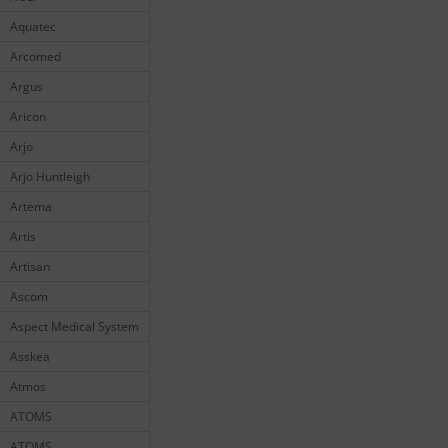
Aquatec
Arcomed
Argus
Aricon
Arjo
Arjo Huntleigh
Artema
Artis
Artisan
Ascom
Aspect Medical System
Asskea
Atmos
ATOMS
ATOMS