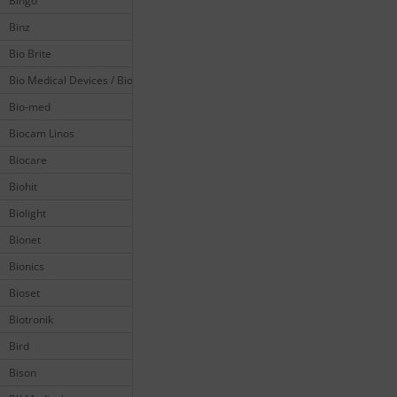
Bingo
Binz
Bio Brite
Bio Medical Devices / Biomedical
Bio-med
Biocam Linos
Biocare
Biohit
Biolight
Bionet
Bionics
Bioset
Biotronik
Bird
Bison