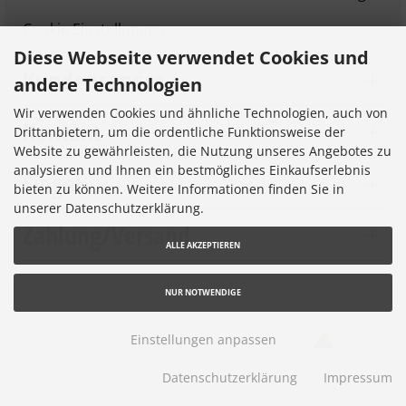
Cookie Einstellungen
Diese Webseite verwendet Cookies und
Kundenservice
andere Technologien
Wir verwenden Cookies und ähnliche Technologien, auch von
Kontakt
Drittanbietern, um die ordentliche Funktionsweise der
Website zu gewährleisten, die Nutzung unseres Angebotes zu
analysieren und Ihnen ein bestmögliches Einkaufserlebnis
Siegel
bieten zu können. Weitere Informationen finden Sie in
unserer Datenschutzerklärung.
Zahlung/Versand
ALLE AKZEPTIEREN
* gilt für Lieferungen innerhalb Deutschlands, Lieferzeiten für
NUR NOTWENDIGE
andere Länder entnehmen Sie bitte dem Link
Lieferzeit
Einstellungen anpassen
Medizinische Akkus © 2026 |
Ihren eShop gibt es bei
Werner
Consulting
Datenschutzerklärung
Impressum
mod
ified eCommerce Shopsoftware © 2009-2026
Parse Time: 0.293s