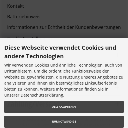
Kontakt
Batteriehinweis
Informationen zur Echtheit der Kundenbewertungen
Cookie Einstellungen
Diese Webseite verwendet Cookies und
Kundenservice
andere Technologien
Wir verwenden Cookies und ähnliche Technologien, auch von
Kontakt
Drittanbietern, um die ordentliche Funktionsweise der
Website zu gewährleisten, die Nutzung unseres Angebotes zu
analysieren und Ihnen ein bestmögliches Einkaufserlebnis
Siegel
bieten zu können. Weitere Informationen finden Sie in
unserer Datenschutzerklärung.
Zahlung/Versand
ALLE AKZEPTIEREN
* gilt für Lieferungen innerhalb Deutschlands, Lieferzeiten für
NUR NOTWENDIGE
andere Länder entnehmen Sie bitte dem Link
Lieferzeit