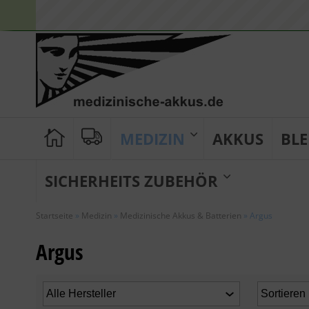
MEDIZIN
AKKUS
BLE
SICHERHEITS ZUBEHÖR
Startseite
»
Medizin
»
Medizinische Akkus & Batterien
»
Argus
Argus