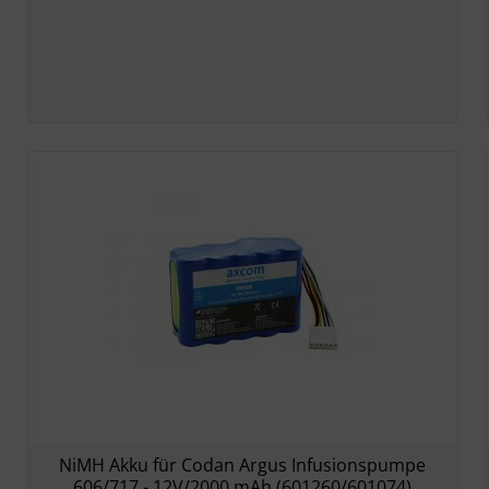
NiMH Akku für Codan Argus Infusionspumpe
606/717 - 12V/2000 mAh (601260/601074)