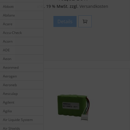
inkl. 19 % MwSt. zzgl.
Versandkosten
Abbott
Abilanx
Details
Acare
Accu-Check
Acorn
ADE
Aeon
Aeonmed
Aerogen
Aeroneb
Aesculap
Agilent
Agilia
Air Liquide System
Air Shields