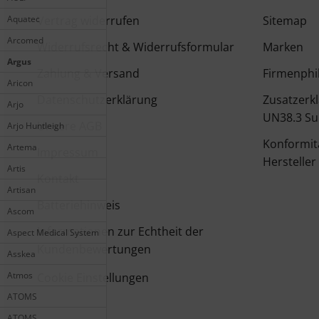
Aquatec
Vertrag widerrufen
Sitemap
Arcomed
Widerrufsrecht & Widerrufsformular
Marken
Argus
Zahlung & Versand
Firmenphi
Aricon
Datenschutzerklärung
Zusatzerk
Arjo
UN38.3 Su
Unsere AGB
Arjo Huntleigh
Konformit
Artema
Impressum
Hersteller
Artis
Kontakt
Artisan
Batteriehinweis
Ascom
Informationen zur Echtheit der
Aspect Medical System
Kundenbewertungen
Asskea
Atmos
Cookie Einstellungen
ATOMS
ATOMS