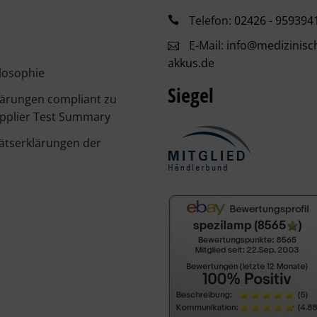
Telefon:
02426 - 959394
E-Mail:
info@medizinisc
akkus.de
losophie
Siegel
lärungen compliant zu
pplier Test Summary
ätserklärungen der