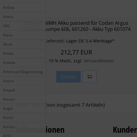
AirSep
Aitecs
Original NiMH Akku passend für Codan Argus
AKS
Infusionspumpe 606, 601260 - Akku Typ 601074
Alaris
Lieferzeit:
Lager DE 3-4 Werktage*
Alcon
212,77 EUR
Ambix
inkl. 19 % MwSt. zzgl.
Versandkosten
Ameda
American Diagnosticag
Details
Amico
Ampall
Amvex
Zeige
1
bis
7
(von insgesamt
7
Artikeln)
Angel
Annol
Informationen
Kunden
Anritsu
AOLI