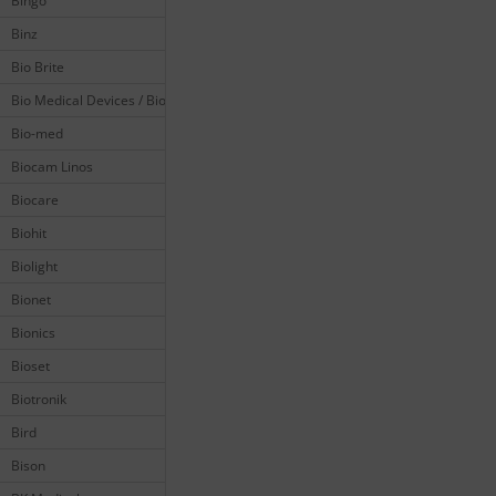
Bingo
Binz
Bio Brite
Bio Medical Devices / Biomedical
Bio-med
Biocam Linos
Biocare
Biohit
Biolight
Bionet
Bionics
Bioset
Biotronik
Bird
Bison