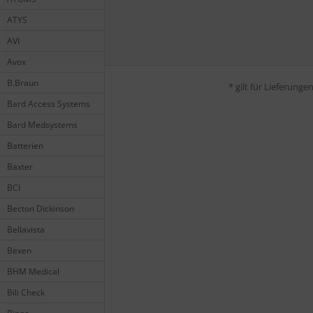
ATYS
AVI
Avox
B.Braun
* gilt für Lieferung
Bard Access Systems
Bard Medsystems
Batterien
Baxter
BCI
Becton Dickinson
Bellavista
Bexen
BHM Medical
Bili Check