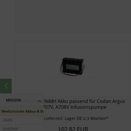
MEDIZIN
AKKUmed NiMH Akku passend für Codan Argus
A707V, A708V Infusionspumpe
Medizinische Akkus & Batterien
Lieferzeit:
Lager DE 2-3 Wochen*
3GEN
102,82 EUR
AARONIA