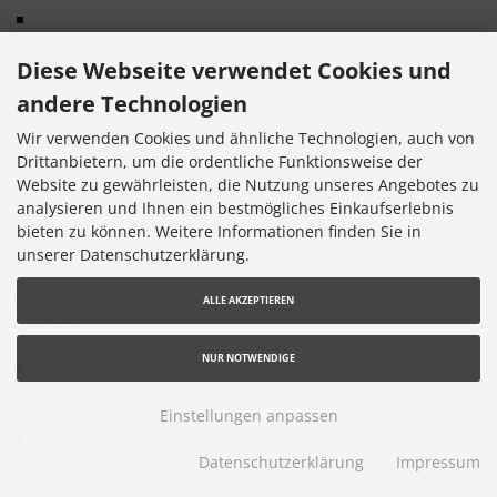
Horbiger
Diese Webseite verwendet Cookies und
andere Technologien
Horcher
Wir verwenden Cookies und ähnliche Technologien, auch von
Drittanbietern, um die ordentliche Funktionsweise der
Horron
Website zu gewährleisten, die Nutzung unseres Angebotes zu
analysieren und Ihnen ein bestmögliches Einkaufserlebnis
bieten zu können. Weitere Informationen finden Sie in
Hospira
unserer Datenschutzerklärung.
ALLE AKZEPTIEREN
HUAXI
NUR NOTWENDIGE
Humeca
Einstellungen anpassen
Datenschutzerklärung
Impressum
Huntleigh