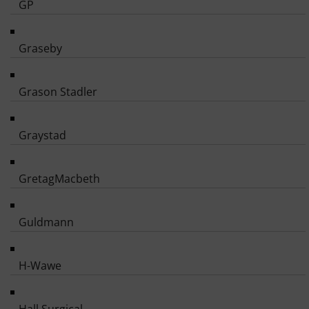
GP
Graseby
Grason Stadler
Graystad
GretagMacbeth
Guldmann
H-Wawe