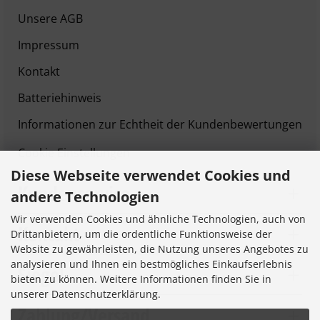
Unsere AGB
Impressum
Kontakt
Batteriehinweis
Informationen zur Echtheit der Kundenbewertungen
Cookie Einstellungen
Diese Webseite verwendet Cookies und
Kundenservice
andere Technologien
Wir verwenden Cookies und ähnliche Technologien, auch von
Kontakt
Drittanbietern, um die ordentliche Funktionsweise der
Website zu gewährleisten, die Nutzung unseres Angebotes zu
analysieren und Ihnen ein bestmögliches Einkaufserlebnis
Siegel
bieten zu können. Weitere Informationen finden Sie in
unserer Datenschutzerklärung.
Zahlung/Versand