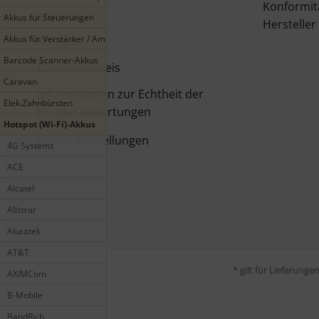
Konformit
Impressum
Akkus für Steuerungen
Hersteller
Akkus für Verstärker / Amplifier
Kontakt
Barcode Scanner-Akkus
Batteriehinweis
Caravan
Informationen zur Echtheit der
Elek.Zahnbürsten
Kundenbewertungen
Hotspot (Wi-Fi)-Akkus
Cookie Einstellungen
4G Systems
ACE
Alcatel
Allstrar
Aluratek
AT&T
* gilt für Lieferung
AXIMCom
B-Mobile
BandRich