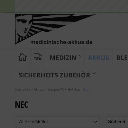
MEDIZIN
AKKUS
BLE
SICHERHEITS ZUBEHÖR
Startseite
»
Akkus
»
Hotspot (Wi-Fi)-Akkus
»
NEC
NEC