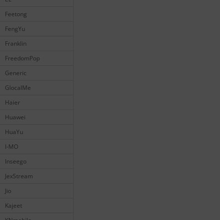
Feetong
FengYu
Franklin
FreedomPop
Generic
GlocalMe
Haier
Huawei
HuaYu
I-MO
Inseego
JexStream
Jio
Kajeet