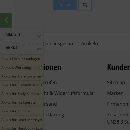
Details
MEDIZIN
Zeige
1
bis
1
(von insgesamt
1
Artikeln)
AKKUS
Akkus f Schliessanlagen
Informationen
Kunden
Akkus f. Werkzeug
Akkus für Alarmsysteme / Smarthome
Vertrag widerrufen
Sitemap
Akkus für Automatische Türen
Widerrufsrecht & Widerrufsformular
Marken
Akkus für Body Kamera
Akkus für Funkgeräte
Zahlung & Versand
Firmenphi
Akkus für Kamera
Datenschutzerklärung
Zusatzerk
Akkus für Laser Messsysteme
UN38.3 Su
Unsere AGB
Akkus für Notebook / Laptop