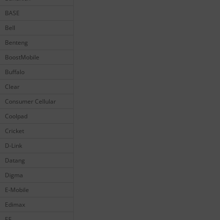
BASE
Bell
Benteng
BoostMobile
Buffalo
Clear
Consumer Cellular
Coolpad
Cricket
D-Link
Datang
Digma
E-Mobile
Edimax
EE