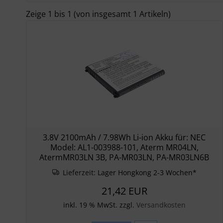
Zeige
1
bis
1
(von insgesamt
1
Artikeln)
3.8V 2100mAh / 7.98Wh Li-ion Akku für: NEC
Model: AL1-003988-101, Aterm MR04LN,
AtermMR03LN 3B, PA-MR03LN, PA-MR03LN6B
Lieferzeit:
Lager Hongkong 2-3 Wochen*
21,42 EUR
inkl. 19 % MwSt. zzgl.
Versandkosten