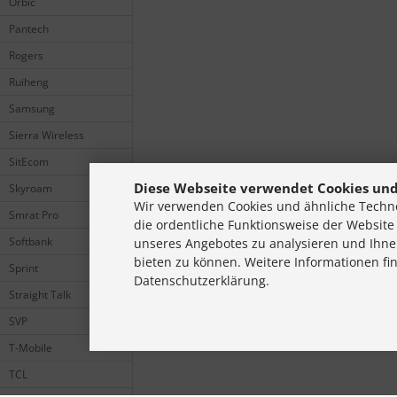
Orbic
Pantech
Rogers
Ruiheng
Samsung
Sierra Wireless
SitEcom
Diese Webseite verwendet Cookies und
Skyroam
Wir verwenden Cookies und ähnliche Techno
Smrat Pro
die ordentliche Funktionsweise der Website
Softbank
unseres Angebotes zu analysieren und Ihne
bieten zu können. Weitere Informationen fi
Sprint
Datenschutzerklärung.
Straight Talk
SVP
T-Mobile
TCL