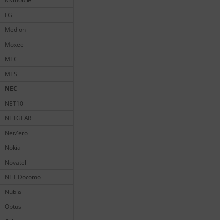
KNmobile
LG
Medion
Moxee
MTC
MTS
NEC
NET10
NETGEAR
NetZero
Nokia
Novatel
NTT Docomo
Nubia
Optus