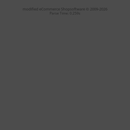
mod
ified eCommerce Shopsoftware © 2009-2026
Parse Time: 0.259s