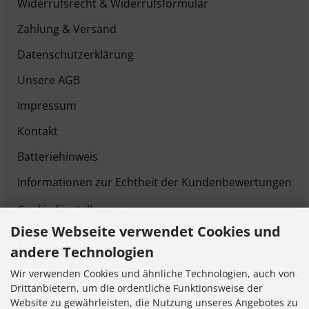
Widerrufsrecht & Widerrufsformular
Zahlung & Versand
Datenschutzerklärung
Unsere AGB
Impressum
Kontakt
Batteriehinweis
Informationen zur Echtheit der Kundenbewertungen
Cookie Einstellungen
Diese Webseite verwendet Cookies und
Kundenservice
andere Technologien
Wir verwenden Cookies und ähnliche Technologien, auch von
Kontakt
Drittanbietern, um die ordentliche Funktionsweise der
Website zu gewährleisten, die Nutzung unseres Angebotes zu