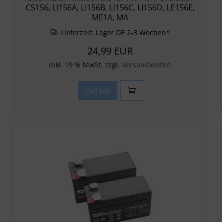
CS156, LI156A, LI156B, LI156C, LI156D, LE156E,
ME1A, MA
Lieferzeit:
Lager DE 2-3 Wochen*
24,99 EUR
inkl. 19 % MwSt. zzgl.
Versandkosten
Details