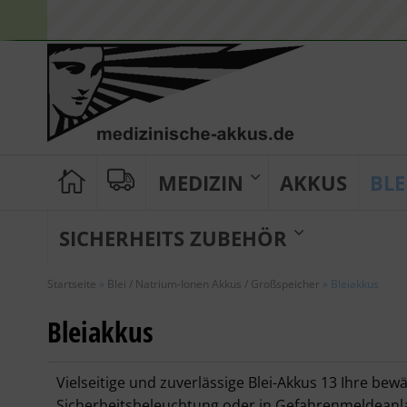
MEDIZIN
AKKUS
BLE
SICHERHEITS ZUBEHÖR
Startseite
»
Blei / Natrium-Ionen Akkus / Großspeicher
»
Bleiakkus
Bleiakkus
Vielseitige und zuverlässige Blei-Akkus 13 Ihre bew
Sicherheitsbeleuchtung oder in Gefahrenmeldeanlag