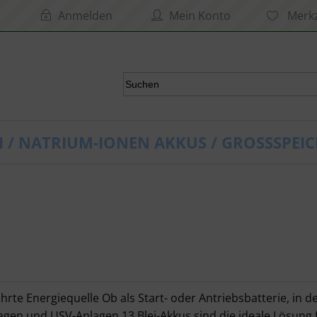
Anmelden
Mein Konto
Merkz
I / NATRIUM-IONEN AKKUS / GROSSSPEIC
ährte Energiequelle Ob als Start- oder Antriebsbatterie, in
en und USV-Anlagen 13 Blei-Akkus sind die ideale Lösung f