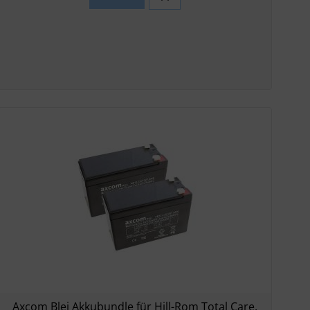
Axcom Blei Akkubundle für Hill-Rom Total Care,