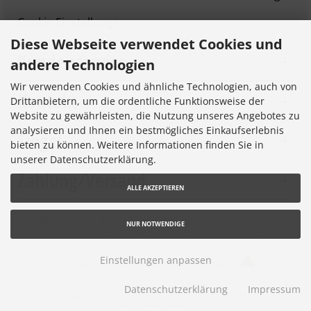
Cookie Einstellungen
Diese Webseite verwendet Cookies und
Kundenservice
andere Technologien
Wir verwenden Cookies und ähnliche Technologien, auch von
Kontakt
Drittanbietern, um die ordentliche Funktionsweise der
Website zu gewährleisten, die Nutzung unseres Angebotes zu
analysieren und Ihnen ein bestmögliches Einkaufserlebnis
Siegel
bieten zu können. Weitere Informationen finden Sie in
unserer Datenschutzerklärung.
Zahlung/Versand
ALLE AKZEPTIEREN
* gilt für Lieferungen innerhalb Deutschlands, Lieferzeiten für
NUR NOTWENDIGE
andere Länder entnehmen Sie bitte dem Link
Lieferzeit
Einstellungen anpassen
Medizinische Akkus © 2026 |
Ihren eShop gibt es bei
Werner
Consulting
Datenschutzerklärung
Impressum
mod
ified eCommerce Shopsoftware © 2009-2026
Parse Time: 0.327s