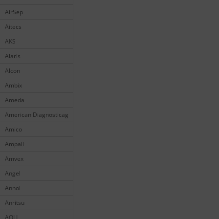
AirSep
Aitecs
AKS
Alaris
Alcon
Ambix
Ameda
American Diagnosticag
Amico
Ampall
Amvex
Angel
Annol
Anritsu
AOLI