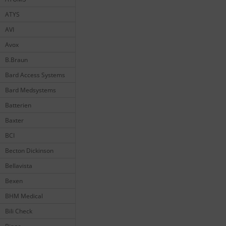
ATYS
AVI
Avox
B.Braun
Bard Access Systems
Bard Medsystems
Batterien
Baxter
BCI
Becton Dickinson
Bellavista
Bexen
BHM Medical
Bili Check