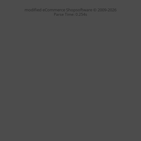
mod
ified eCommerce Shopsoftware © 2009-2026
Parse Time: 0.254s