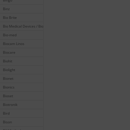
Bingo
Binz
Bio Brite
Bio Medical Devices / Biomedical
Bio-med
Biocam Linos
Biocare
Biohit
Biolight
Bionet
Bionics
Bioset
Biotronik
Bird
Bison