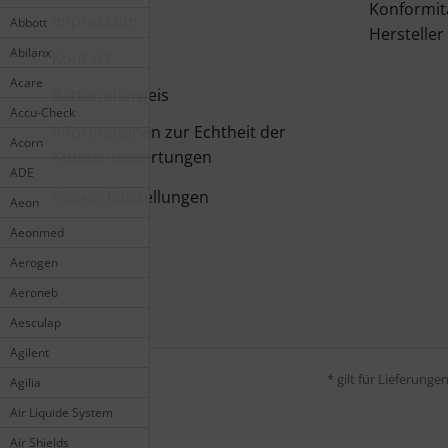
Konformit
Impressum
Abbott
Hersteller
Abilanx
Kontakt
Acare
Batteriehinweis
Accu-Check
Informationen zur Echtheit der
Acorn
Kundenbewertungen
ADE
Cookie Einstellungen
Aeon
Aeonmed
Aerogen
Aeroneb
Aesculap
Agilent
* gilt für Lieferung
Agilia
Air Liquide System
Air Shields