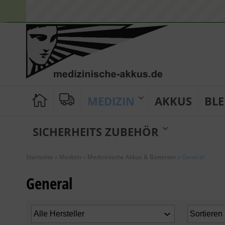
MEDIZIN
AKKUS
BLE
SICHERHEITS ZUBEHÖR
Startseite
»
Medizin
»
Medizinische Akkus & Batterien
»
General
General