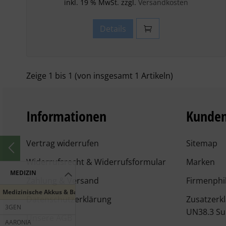
inkl. 19 % MwSt. zzgl.
Versandkosten
Details
Zeige
1
bis
1
(von insgesamt
1
Artikeln)
Informationen
Kunden
Vertrag widerrufen
Sitemap
Widerrufsrecht & Widerrufsformular
Marken
MEDIZIN
Zahlung & Versand
Firmenphi
Medizinische Akkus & Batterien
Datenschutzerklärung
Zusatzerk
3GEN
UN38.3 Su
Unsere AGB
AARONIA