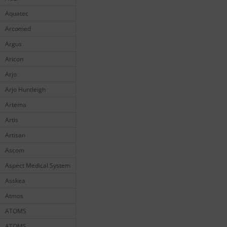
Aquatec
Arcomed
Argus
Aricon
Arjo
Arjo Huntleigh
Artema
Artis
Artisan
Ascom
Aspect Medical System
Asskea
Atmos
ATOMS
ATOMS