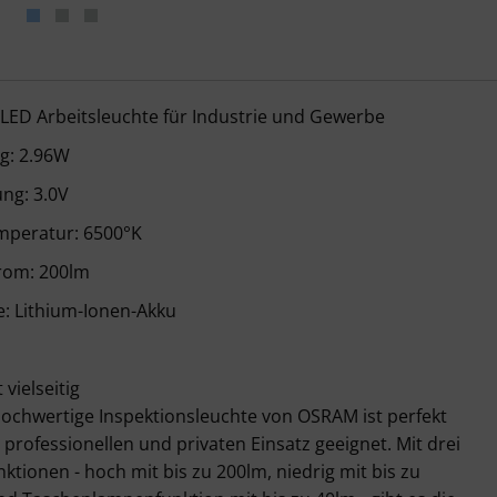
NSPECT POCKET200 – Details
 LED Arbeitsleuchte für Industrie und Gewerbe
ng: 2.96W
ng: 3.0V
mperatur: 6500°K
trom: 200lm
e: Lithium-Ionen-Akku
t vielseitig
hochwertige Inspektionsleuchte von OSRAM ist perfekt
 professionellen und privaten Einsatz geeignet. Mit drei
nktionen - hoch mit bis zu 200lm, niedrig mit bis zu