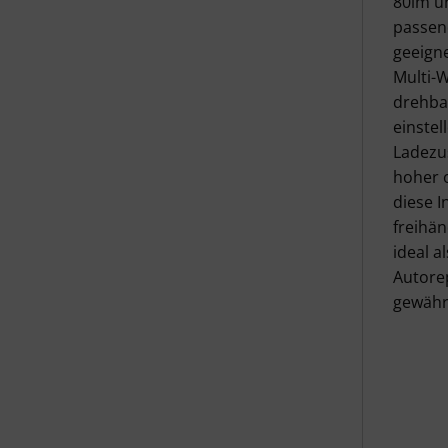
80lm un
passend
geeigne
Multi-
drehbar
einstel
Ladezus
hoher o
diese I
freihän
ideal a
Autore
gewähr