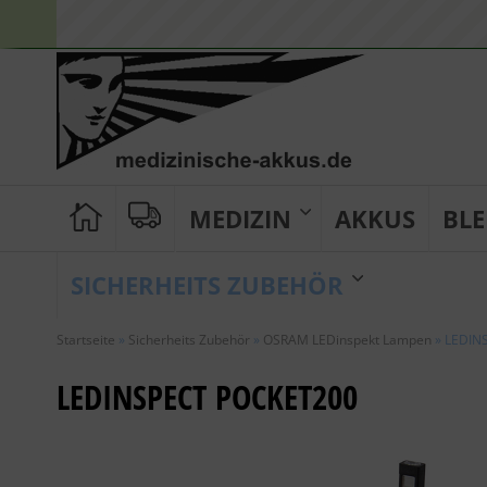
MEDIZIN
AKKUS
BLE
SICHERHEITS ZUBEHÖR
Startseite
»
Sicherheits Zubehör
»
OSRAM LEDinspekt Lampen
»
LEDIN
LEDINSPECT POCKET200