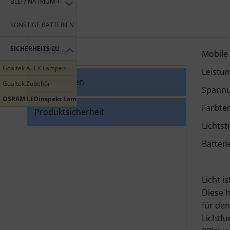
BLEI / NATRIUM-IONEN AKKUS / GROSSSPEICHER
SONSTIGE BATTERIEN
SICHERHEITS ZUBEHÖR
Details
LEDI
Mobile
Goaltek ATEX Lampen
Leistu
Rezensionen
Goaltek Zubehör
Spannu
OSRAM LEDinspekt Lampen
Farbte
Produktsicherheit
Lichts
Batteri
Licht is
Diese 
für den
Lichtfu