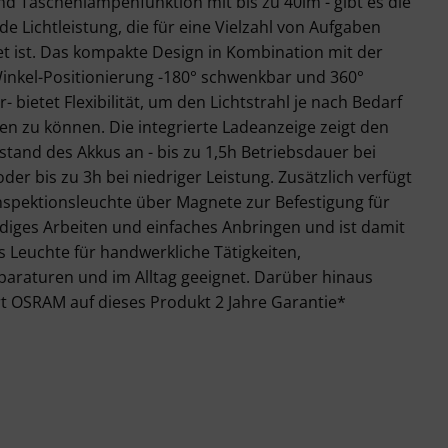
d Taschenlampenfunktion mit bis zu 40lm - gibt es die
e Lichtleistung, die für eine Vielzahl von Aufgaben
t ist. Das kompakte Design in Kombination mit der
Winkel-Positionierung -180° schwenkbar und 360°
- bietet Flexibilität, um den Lichtstrahl je nach Bedarf
len zu können. Die integrierte Ladeanzeige zeigt den
tand des Akkus an - bis zu 1,5h Betriebsdauer bei
der bis zu 3h bei niedriger Leistung. Zusätzlich verfügt
nspektionsleuchte über Magnete zur Befestigung für
diges Arbeiten und einfaches Anbringen und ist damit
ls Leuchte für handwerkliche Tätigkeiten,
paraturen und im Alltag geeignet. Darüber hinaus
t OSRAM auf dieses Produkt 2 Jahre Garantie*