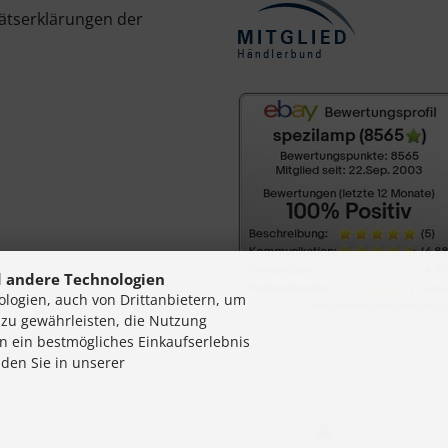
ätserklärungen der
 andere Technologien
logien, auch von Drittanbietern, um
 zu gewährleisten, die Nutzung
n ein bestmögliches Einkaufserlebnis
nden Sie in unserer
en innerhalb Deutschlands, Lieferzeiten für andere Länder entnehmen Sie bi
Medizinische Akkus © 2026 |
Ihren eShop gibt es bei
Werner Consulting