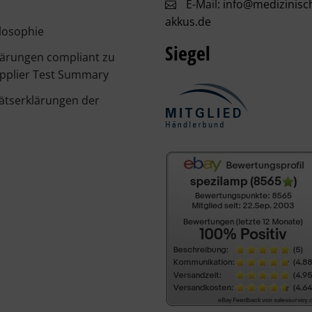
E-Mail:
info@medizinisc
akkus.de
losophie
Siegel
lärungen compliant zu
pplier Test Summary
ätserklärungen der