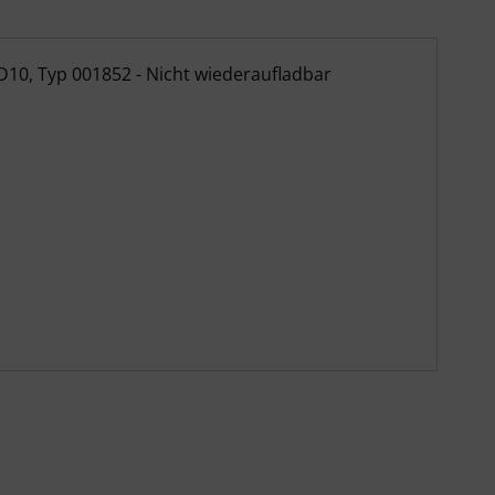
lyn Defibrillator AED10 - Typ 001852 (U
D10, Typ 001852 - Nicht wiederaufladbar