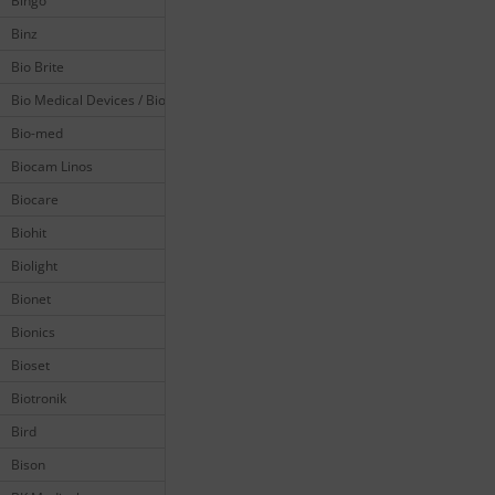
Bingo
Binz
Bio Brite
Bio Medical Devices / Biomedical
Bio-med
Biocam Linos
Biocare
Biohit
Biolight
Bionet
Bionics
Bioset
Biotronik
Bird
Bison