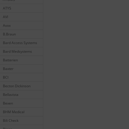
ATYS
AVI
Avox
B.Braun
Bard Access Systems
Bard Medsystems
Batterien
Baxter
BCI
Becton Dickinson
Bellavista
Bexen
BHM Medical
Bili Check