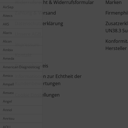
Widerrufsrecht & Widerrufsformular
Marken
AirSep
Zahlung & Versand
Firmenphi
Aitecs
Datenschutzerklärung
Zusatzerk
AKS
UN38.3 Su
Alaris
Unsere AGB
Konformit
Alcon
Impressum
Hersteller
Ambix
Kontakt
Ameda
Batteriehinweis
American Diagnosticag
Informationen zur Echtheit der
Amico
Kundenbewertungen
Ampall
Amvex
Cookie Einstellungen
Angel
Annol
Anritsu
AOLI