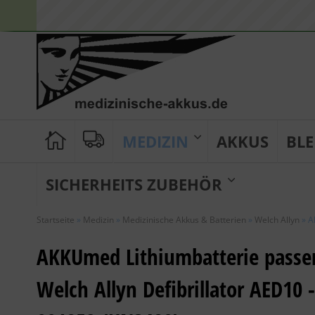
MEDIZIN
AKKUS
BLE
SICHERHEITS ZUBEHÖR
Startseite
»
Medizin
»
Medizinische Akkus & Batterien
»
Welch Allyn
»
A
AKKUmed Lithiumbatterie passe
Welch Allyn Defibrillator AED10 