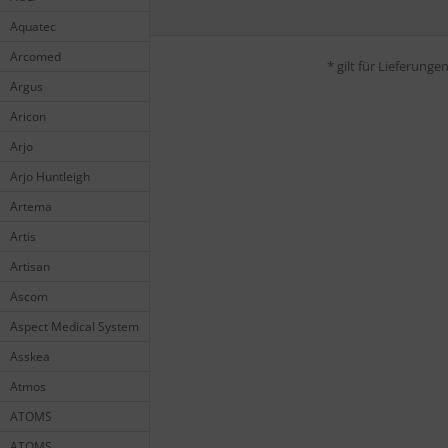
Aquatec
Arcomed
* gilt für Lieferung
Argus
Aricon
Arjo
Arjo Huntleigh
Artema
Artis
Artisan
Ascom
Aspect Medical System
Asskea
Atmos
ATOMS
ATOMS