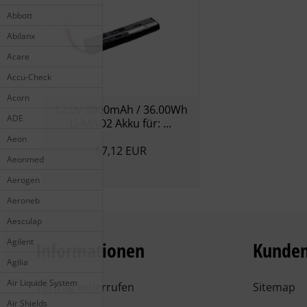
Abbott
Abilanx
Acare
Accu-Check
Acorn
12.0V 3000mAh / 36.00Wh
ADE
Li-MnO2 Akku für: ...
Aeon
57,12 EUR
Aeonmed
Aerogen
Aeroneb
Aesculap
Agilent
Informationen
Kunden
Agilia
Air Liquide System
Vertrag widerrufen
Sitemap
Air Shields