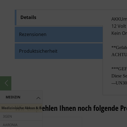
Details
AKKU
AKKUmed
12 Volt
Kein Or
Rezensionen
**Gefah
Produktsicherheit
ACHTUNG
***GE
Diese Se
---UN30
MEDIZIN
Wir empfehlen Ihnen noch folgende Pr
Medizinische Akkus & Batterien
3GEN
AARONIA