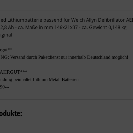
med Lithiumbatterie passend für Welch Al
 Lithiumbatterie passend für Welch Allyn Defibrillator AE
 2,8 Ah - ca. Maße in mm 146x21x37 - ca. Gewicht 0,148 kg
iginal
rgut**
: Versand durch Paketdienst nur innerhalb Deutschland möglich!
FAHRGUT***
ndung beinhaltet Lithium Metall Batterien
90---
odukte: